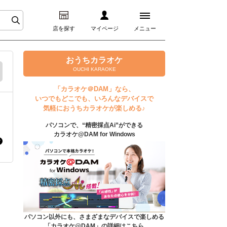
店を探す
マイページ
メニュー
ログイン
おうちカラオケ
OUCHI KARAOKE
マイページ
「カラオケ＠DAM」なら、
いつでもどこでも、いろんなデバイスで
プレミアムサービス
気軽におうちカラオケが楽しめる♪
パソコンで、“精密採点Ai”ができる
DAM★とも動画
カラオケ@DAM for Windows
DAM★とも録音
カラオケ＠DAM
ユーザー検索
パソコン以外にも、さまざまなデバイスで楽しめる
「カラオケ@DAM」の詳細はこちら