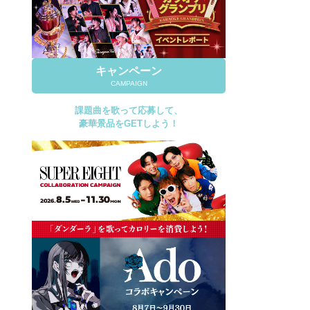
キャンペーン
CAMPAIGN
課題曲を歌って応募して、
豪華景品をGETしよう！