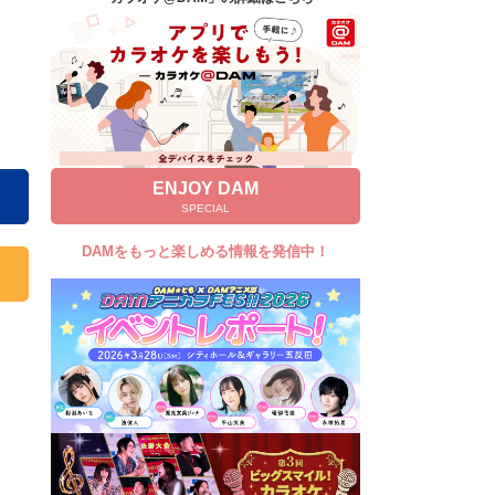
キャンペーン
お知らせ
よくあるご質問
DAMの新曲・ランキングなど
カラオケ最新情報をチェック！
ENJOY DAM
SPECIAL
DAMをもっと楽しめる情報を発信中！
自宅でカラオケ歌い放題！
家族や友達と一緒に！練習にも！