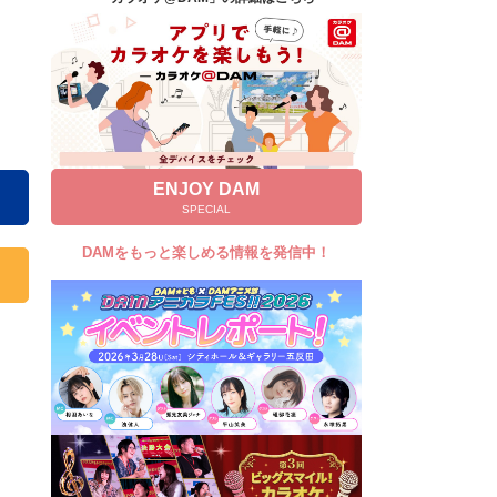
キャンペーン
お知らせ
よくあるご質問
DAMの新曲・ランキングなど
カラオケ最新情報をチェック！
ENJOY DAM
SPECIAL
DAMをもっと楽しめる情報を発信中！
自宅でカラオケ歌い放題！
家族や友達と一緒に！練習にも！