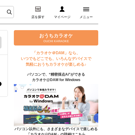
店を探す
マイページ
メニュー
ログイン
おうちカラオケ
OUCHI KARAOKE
マイページ
「カラオケ＠DAM」なら、
いつでもどこでも、いろんなデバイスで
プレミアムサービス
気軽におうちカラオケが楽しめる♪
パソコンで、“精密採点Ai”ができる
DAM★とも動画
カラオケ@DAM for Windows
DAM★とも録音
カラオケ＠DAM
ユーザー検索
パソコン以外にも、さまざまなデバイスで楽しめる
「カラオケ@DAM」の詳細はこちら