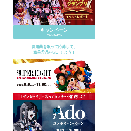
キャンペーン
CAMPAIGN
課題曲を歌って応募して、
豪華景品をGETしよう！