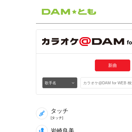
新曲
タッチ
[タッチ]
岩崎良美