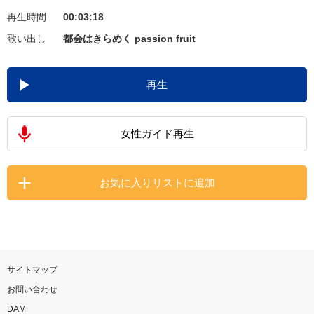
再生時間
00:03:18
お知らせ
よくあるご質問
歌い出し
都会はきらめく passion fruit
DAMの新曲・ランキングなど
再生
カラオケ最新情報をチェック！
女性ガイド再生
自宅でカラオケ歌い放題！
お気に入りリストに追加
家族や友達と一緒に！練習にも！
サイトマップ
お問い合わせ
DAM