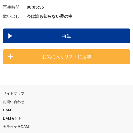
再生時間
00:05:35
お知らせ
よくあるご質問
歌い出し
今は誰も知らない夢の中
DAMの新曲・ランキングなど
再生
カラオケ最新情報をチェック！
お気に入りリストに追加
自宅でカラオケ歌い放題！
家族や友達と一緒に！練習にも！
サイトマップ
お問い合わせ
DAM
DAM★とも
カラオケ＠DAM