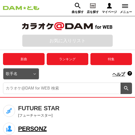
曲を探す
店を探す
マイページ
メニュー
ログイン
マイページ
お気に入りリスト
動画からさがす
録音からさがす
プレミアムサービス
新曲
ランキング
特集
DAM★とも動画
閉じる
ヘルプ
DAM★とも録音
カラオケ＠DAM
FUTURE STAR
ユーザー検索
[フューチャースター]
PERSONZ
キャンペーン