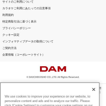
サイトのご利用について
カラオケご利用にあたっての注意事項
利用規約
特定商取引法に基づく表示
プライバシーポリシー
クッキー設定
インフォマティブデータの取得について
ご契約方法
企業情報（コーポレートサイト）
© DAIICHIKOSHO CO.,LTD. All Rights Reserved.
このサイトに掲載されている一切の文章・画像・写真・動画・音声等を、手段や形態
を問わず、著作権法の定める範囲を超えて無断で複製、転載、ファイル化などするこ
とを禁じます。
We use cookies to improve your experience on our website, to
personalize content and ads and to analyze our traffic. Please
楽曲及びコンテンツは、機種によりご利用いただけない場合があります。
click [Cookie Settings] to customize your cookie settings on our
楽曲及びコンテンツの配信日、配信内容が変更になる場合があります。