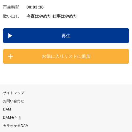
再生時間
00:03:38
お知らせ
よくあるご質問
歌い出し
今夜はやめた 仕事はやめた
DAMの新曲・ランキングなど
再生
カラオケ最新情報をチェック！
お気に入りリストに追加
自宅でカラオケ歌い放題！
家族や友達と一緒に！練習にも！
サイトマップ
お問い合わせ
DAM
DAM★とも
カラオケ＠DAM