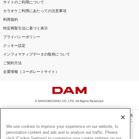
サイトのご利用について
カラオケご利用にあたっての注意事項
利用規約
特定商取引法に基づく表示
プライバシーポリシー
クッキー設定
インフォマティブデータの取得について
ご契約方法
企業情報（コーポレートサイト）
© DAIICHIKOSHO CO.,LTD. All Rights Reserved.
このサイトに掲載されている一切の文章・画像・写真・動画・音声等を、手段や形態
を問わず、著作権法の定める範囲を超えて無断で複製、転載、ファイル化などするこ
とを禁じます。
We use cookies to improve your experience on our website, to
personalize content and ads and to analyze our traffic. Please
楽曲及びコンテンツは、機種によりご利用いただけない場合があります。
click [Cookie Settings] to customize your cookie settings on our
楽曲及びコンテンツの配信日、配信内容が変更になる場合があります。