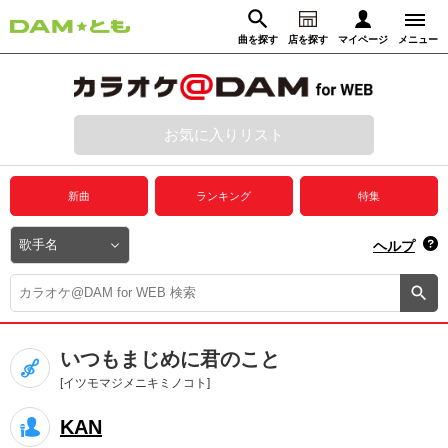
曲を探す
店を探す
マイページ
メニュー
ログイン
マイページ
お気に入りリスト
動画からさがす
録音からさがす
プレミアムサービス
新曲
ランキング
特集
DAM★とも動画
閉じる
ヘルプ
DAM★とも録音
カラオケ＠DAM
いつもまじめに君のこと
ユーザー検索
[イツモマジメニキミノコト]
KAN
キャンペーン