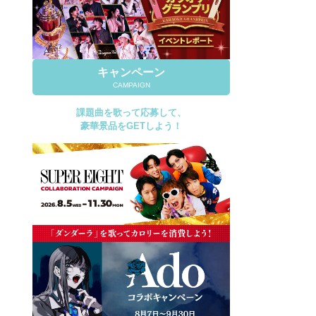
キャンペーン
CAMPAIGN
課題曲を歌って応募して、
豪華景品をGETしよう！