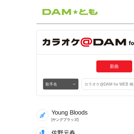
新曲
Young Bloods
[ヤングブラッズ]
佐野元春