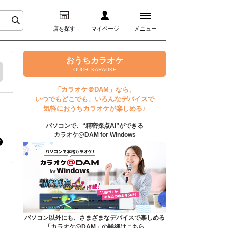
店を探す
マイページ
メニュー
ログイン
おうちカラオケ
OUCHI KARAOKE
マイページ
「カラオケ＠DAM」なら、
いつでもどこでも、いろんなデバイスで
プレミアムサービス
気軽におうちカラオケが楽しめる♪
パソコンで、“精密採点Ai”ができる
DAM★とも動画
カラオケ@DAM for Windows
DAM★とも録音
カラオケ＠DAM
ユーザー検索
パソコン以外にも、さまざまなデバイスで楽しめる
「カラオケ@DAM」の詳細はこちら