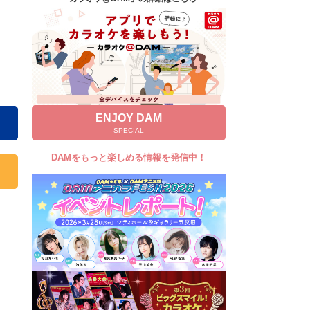
キャンペーン
お知らせ
よくあるご質問
DAMの新曲・ランキングなど
カラオケ最新情報をチェック！
ENJOY DAM
SPECIAL
DAMをもっと楽しめる情報を発信中！
自宅でカラオケ歌い放題！
家族や友達と一緒に！練習にも！