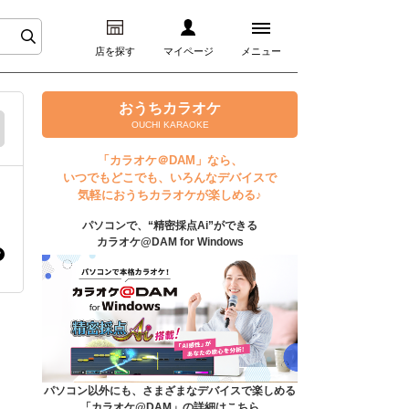
店を探す
マイページ
メニュー
ログイン
おうちカラオケ
OUCHI KARAOKE
マイページ
「カラオケ＠DAM」なら、
いつでもどこでも、いろんなデバイスで
プレミアムサービス
気軽におうちカラオケが楽しめる♪
パソコンで、“精密採点Ai”ができる
DAM★とも動画
カラオケ@DAM for Windows
DAM★とも録音
カラオケ＠DAM
ユーザー検索
パソコン以外にも、さまざまなデバイスで楽しめる
「カラオケ@DAM」の詳細はこちら