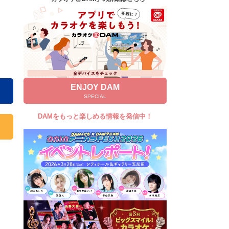
キャンペーン
お知らせ
よくあるご質問
DAMの新曲・ランキングなど
カラオケ最新情報をチェック！
ENJOY DAM
SPECIAL
DAMをもっと楽しめる情報を発信中！
自宅でカラオケ歌い放題！
家族や友達と一緒に！練習にも！