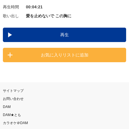
再生時間
00:04:21
お知らせ
よくあるご質問
歌い出し
愛を止めないで この胸に
DAMの新曲・ランキングなど
再生
カラオケ最新情報をチェック！
お気に入りリストに追加
自宅でカラオケ歌い放題！
家族や友達と一緒に！練習にも！
サイトマップ
お問い合わせ
DAM
DAM★とも
カラオケ＠DAM