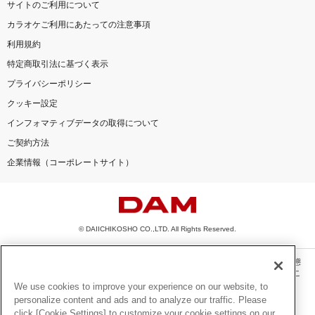
サイトのご利用について
カラオケご利用にあたっての注意事項
利用規約
特定商取引法に基づく表示
プライバシーポリシー
クッキー設定
インフォマティブデータの取得について
ご契約方法
企業情報（コーポレートサイト）
© DAIICHIKOSHO CO.,LTD. All Rights Reserved.
このサイトに掲載されている一切の文章・画像・写真・動画・音声等を、手段や形態
を問わず、著作権法の定める範囲を超えて無断で複製、転載、ファイル化などするこ
とを禁じます。
We use cookies to improve your experience on our website, to
personalize content and ads and to analyze our traffic. Please
楽曲及びコンテンツは、機種によりご利用いただけない場合があります。
click [Cookie Settings] to customize your cookie settings on our
楽曲及びコンテンツの配信日、配信内容が変更になる場合があります。