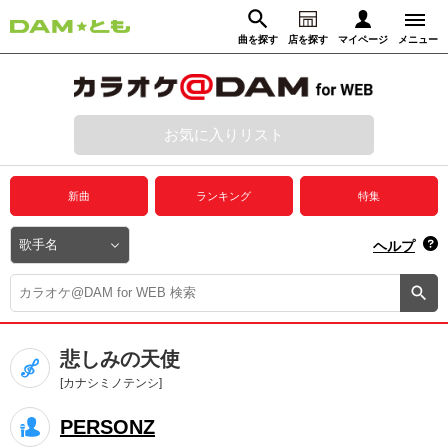
曲を探す
店を探す
マイページ
メニュー
ログイン
マイページ
お気に入りリスト
動画からさがす
録音からさがす
プレミアムサービス
新曲
ランキング
特集
DAM★とも動画
閉じる
ヘルプ
DAM★とも録音
カラオケ＠DAM
悲しみの天使
ユーザー検索
[カナシミノテンシ]
PERSONZ
キャンペーン