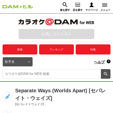
曲を探す
店を探す
マイページ
メニュー
ログイン
マイページ
お気に入りリスト
動画からさがす
録音からさがす
プレミアムサービス
新曲
ランキング
特集
DAM★とも動画
閉じる
ヘルプ
DAM★とも録音
カラオケ＠DAM
Separate Ways (Worlds Apart) [セパレ
ユーザー検索
イト・ウェイズ]
[セパレイトウェイズ]
キャンペーン