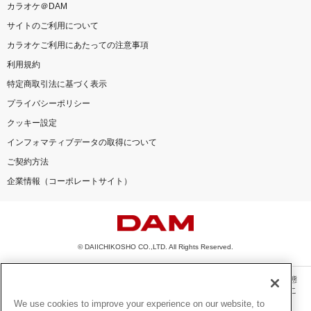
カラオケ＠DAM
サイトのご利用について
カラオケご利用にあたっての注意事項
利用規約
特定商取引法に基づく表示
プライバシーポリシー
クッキー設定
インフォマティブデータの取得について
ご契約方法
企業情報（コーポレートサイト）
© DAIICHIKOSHO CO.,LTD. All Rights Reserved.
このサイトに掲載されている一切の文章・画像・写真・動画・音声等を、手段や形態
を問わず、著作権法の定める範囲を超えて無断で複製、転載、ファイル化などするこ
とを禁じます。
We use cookies to improve your experience on our website, to