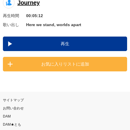
Journey
お知らせ
よくあるご質問
再生時間
00:05:12
歌い出し
Here we stand, worlds apart
DAMの新曲・ランキングなど
カラオケ最新情報をチェック！
再生
お気に入りリストに追加
自宅でカラオケ歌い放題！
家族や友達と一緒に！練習にも！
サイトマップ
お問い合わせ
DAM
DAM★とも