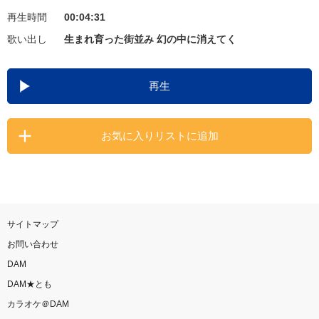
再生時間
00:04:31
お知らせ
よくあるご質問
歌い出し
生まれ育った街並み 幻の中に消えてく
DAMの新曲・ランキングなど
再生
カラオケ最新情報をチェック！
お気に入りリストに追加
自宅でカラオケ歌い放題！
家族や友達と一緒に！練習にも！
サイトマップ
お問い合わせ
DAM
DAM★とも
カラオケ＠DAM