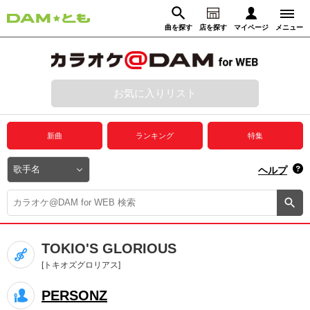
曲を探す
店を探す
マイページ
メニュー
ログイン
マイページ
お気に入りリスト
動画からさがす
録音からさがす
プレミアムサービス
新曲
ランキング
特集
DAM★とも動画
閉じる
ヘルプ
DAM★とも録音
カラオケ＠DAM
TOKIO'S GLORIOUS
ユーザー検索
[トキオズグロリアス]
PERSONZ
キャンペーン