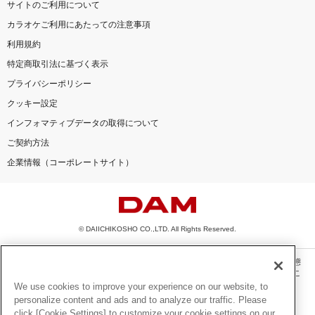
サイトのご利用について
カラオケご利用にあたっての注意事項
利用規約
特定商取引法に基づく表示
プライバシーポリシー
クッキー設定
インフォマティブデータの取得について
ご契約方法
企業情報（コーポレートサイト）
© DAIICHIKOSHO CO.,LTD. All Rights Reserved.
このサイトに掲載されている一切の文章・画像・写真・動画・音声等を、手段や形態
を問わず、著作権法の定める範囲を超えて無断で複製、転載、ファイル化などするこ
とを禁じます。
We use cookies to improve your experience on our website, to
personalize content and ads and to analyze our traffic. Please
楽曲及びコンテンツは、機種によりご利用いただけない場合があります。
click [Cookie Settings] to customize your cookie settings on our
楽曲及びコンテンツの配信日、配信内容が変更になる場合があります。