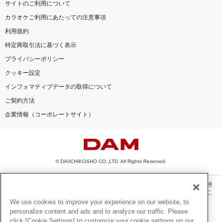
サイトのご利用について
カラオケご利用にあたっての注意事項
利用規約
特定商取引法に基づく表示
プライバシーポリシー
クッキー設定
インフォマティブデータの取得について
ご契約方法
企業情報（コーポレートサイト）
© DAIICHIKOSHO CO.,LTD. All Rights Reserved.
このサイトに掲載されている一切の文章・画像・写真・動画・音声等を、手段や形態
を問わず、著作権法の定める範囲を超えて無断で複製、転載、ファイル化などするこ
とを禁じます。
We use cookies to improve your experience on our website, to
personalize content and ads and to analyze our traffic. Please
楽曲及びコンテンツは、機種によりご利用いただけない場合があります。
click [Cookie Settings] to customize your cookie settings on our
楽曲及びコンテンツの配信日、配信内容が変更になる場合があります。