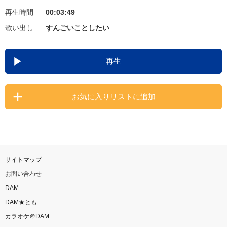
再生時間
00:03:49
お知らせ
よくあるご質問
歌い出し
すんごいことしたい
DAMの新曲・ランキングなど
再生
カラオケ最新情報をチェック！
お気に入りリストに追加
自宅でカラオケ歌い放題！
家族や友達と一緒に！練習にも！
サイトマップ
お問い合わせ
DAM
DAM★とも
カラオケ＠DAM