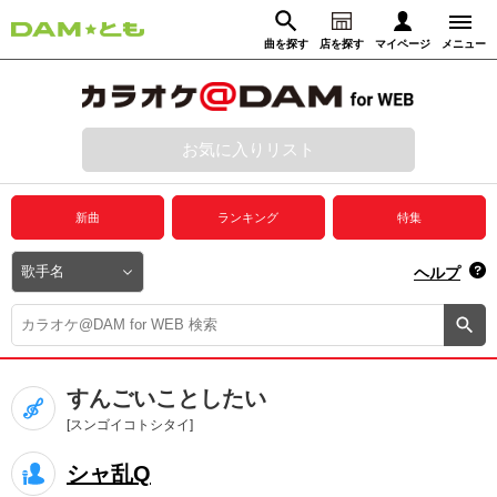
曲を探す
店を探す
マイページ
メニュー
ログイン
マイページ
お気に入りリスト
動画からさがす
録音からさがす
プレミアムサービス
新曲
ランキング
特集
DAM★とも動画
閉じる
ヘルプ
DAM★とも録音
カラオケ＠DAM
すんごいことしたい
ユーザー検索
[スンゴイコトシタイ]
シャ乱Q
キャンペーン