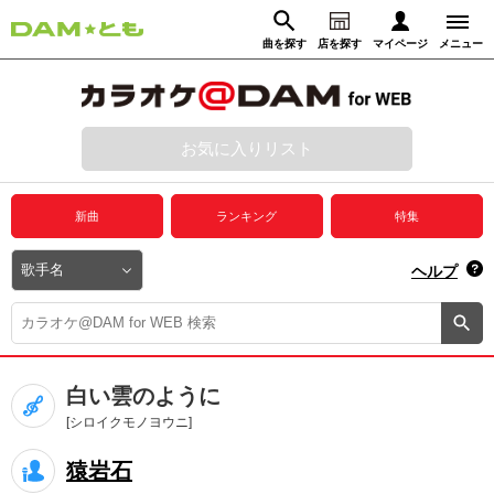
曲を探す
店を探す
マイページ
メニュー
ログイン
マイページ
お気に入りリスト
動画からさがす
録音からさがす
プレミアムサービス
新曲
ランキング
特集
DAM★とも動画
閉じる
ヘルプ
DAM★とも録音
カラオケ＠DAM
白い雲のように
ユーザー検索
[シロイクモノヨウニ]
猿岩石
キャンペーン