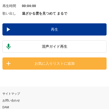
再生時間
00:04:00
お知らせ
よくあるご質問
歌い出し
遠ざかる雲を見つめて まるで
DAMの新曲・ランキングなど
再生
カラオケ最新情報をチェック！
混声ガイド再生
自宅でカラオケ歌い放題！
お気に入りリストに追加
家族や友達と一緒に！練習にも！
サイトマップ
お問い合わせ
DAM