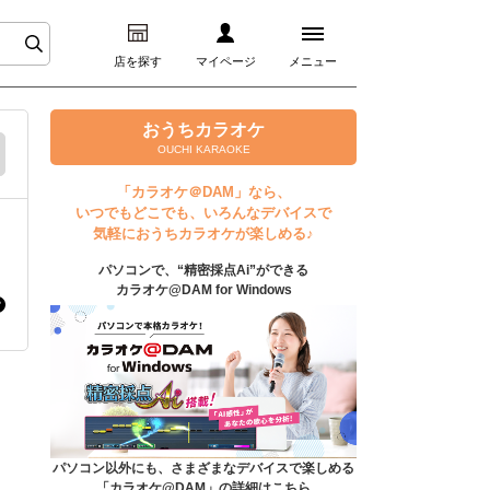
店を探す
マイページ
メニュー
ログイン
おうちカラオケ
OUCHI KARAOKE
マイページ
「カラオケ＠DAM」なら、
いつでもどこでも、いろんなデバイスで
プレミアムサービス
気軽におうちカラオケが楽しめる♪
パソコンで、“精密採点Ai”ができる
DAM★とも動画
カラオケ@DAM for Windows
DAM★とも録音
カラオケ＠DAM
ユーザー検索
パソコン以外にも、さまざまなデバイスで楽しめる
「カラオケ@DAM」の詳細はこちら