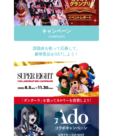
キャンペーン
CAMPAIGN
課題曲を歌って応募して、
豪華景品をGETしよう！