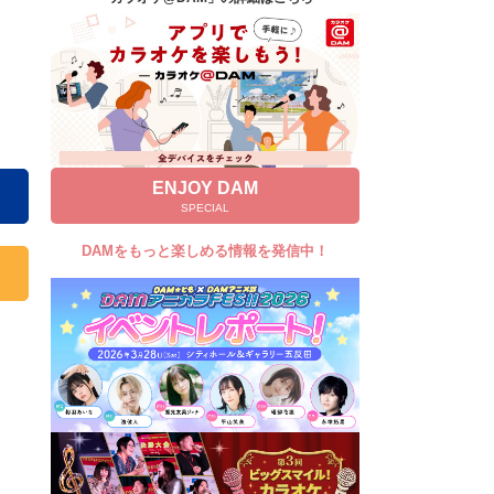
キャンペーン
お知らせ
よくあるご質問
DAMの新曲・ランキングなど
カラオケ最新情報をチェック！
ENJOY DAM
SPECIAL
DAMをもっと楽しめる情報を発信中！
自宅でカラオケ歌い放題！
家族や友達と一緒に！練習にも！