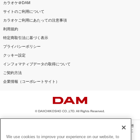
カラオケ＠DAM
サイトのご利用について
カラオケご利用にあたっての注意事項
利用規約
特定商取引法に基づく表示
プライバシーポリシー
クッキー設定
インフォマティブデータの取得について
ご契約方法
企業情報（コーポレートサイト）
© DAIICHIKOSHO CO.,LTD. All Rights Reserved.
このサイトに掲載されている一切の文章・画像・写真・動画・音声等を、手段や形態
を問わず、著作権法の定める範囲を超えて無断で複製、転載、ファイル化などするこ
とを禁じます。
We use cookies to improve your experience on our website, to