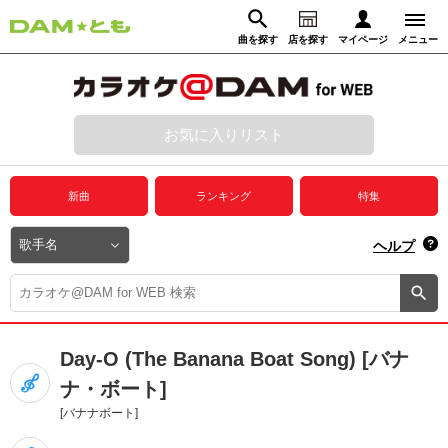
曲を探す
店を探す
マイページ
メニュー
ログイン
マイページ
お気に入りリスト
動画からさがす
録音からさがす
プレミアムサービス
新曲
ランキング
特集
DAM★とも動画
閉じる
ヘルプ
DAM★とも録音
カラオケ＠DAM
Day-O (The Banana Boat Song) [バナ
ユーザー検索
ナ・ボート]
[バナナボート]
キャンペーン