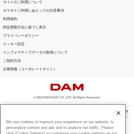
サイトのご利用について
カラオケご利用にあたっての注意事項
利用規約
特定商取引法に基づく表示
プライバシーポリシー
クッキー設定
インフォマティブデータの取得について
ご契約方法
企業情報（コーポレートサイト）
© DAIICHIKOSHO CO.,LTD. All Rights Reserved.
このサイトに掲載されている一切の文章・画像・写真・動画・音声等を、手段や形態
を問わず、著作権法の定める範囲を超えて無断で複製、転載、ファイル化などするこ
とを禁じます。
We use cookies to improve your experience on our website, to
personalize content and ads and to analyze our traffic. Please
楽曲及びコンテンツは、機種によりご利用いただけない場合があります。
click [Cookie Settings] to customize your cookie settings on our
楽曲及びコンテンツの配信日、配信内容が変更になる場合があります。