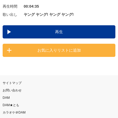
再生時間
00:04:35
お知らせ
よくあるご質問
歌い出し
ヤング ヤング! ヤング ヤング!
DAMの新曲・ランキングなど
再生
カラオケ最新情報をチェック！
お気に入りリストに追加
自宅でカラオケ歌い放題！
家族や友達と一緒に！練習にも！
サイトマップ
お問い合わせ
DAM
DAM★とも
カラオケ＠DAM