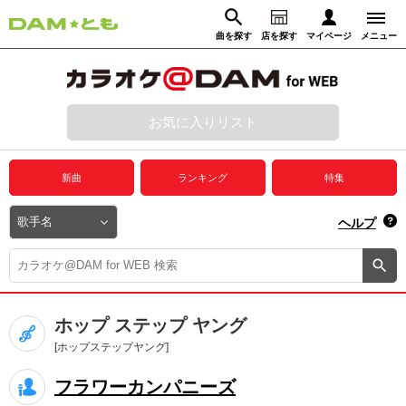
曲を探す
店を探す
マイページ
メニュー
ログイン
マイページ
お気に入りリスト
動画からさがす
録音からさがす
プレミアムサービス
新曲
ランキング
特集
DAM★とも動画
閉じる
ヘルプ
DAM★とも録音
カラオケ＠DAM
ホップ ステップ ヤング
ユーザー検索
[ホップステップヤング]
フラワーカンパニーズ
キャンペーン