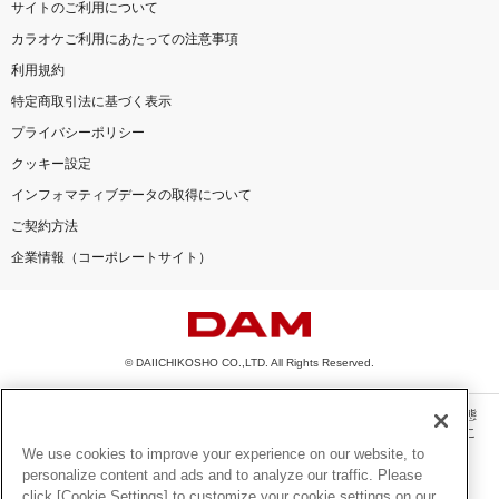
サイトのご利用について
カラオケご利用にあたっての注意事項
利用規約
特定商取引法に基づく表示
プライバシーポリシー
クッキー設定
インフォマティブデータの取得について
ご契約方法
企業情報（コーポレートサイト）
© DAIICHIKOSHO CO.,LTD. All Rights Reserved.
このサイトに掲載されている一切の文章・画像・写真・動画・音声等を、手段や形態
を問わず、著作権法の定める範囲を超えて無断で複製、転載、ファイル化などするこ
とを禁じます。
We use cookies to improve your experience on our website, to
personalize content and ads and to analyze our traffic. Please
楽曲及びコンテンツは、機種によりご利用いただけない場合があります。
click [Cookie Settings] to customize your cookie settings on our
楽曲及びコンテンツの配信日、配信内容が変更になる場合があります。