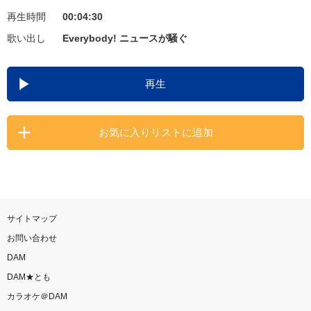
再生時間
00:04:30
お知らせ
よくあるご質問
歌い出し
Everybody! ニュースが騒ぐ
DAMの新曲・ランキングなど
再生
カラオケ最新情報をチェック！
お気に入りリストに追加
自宅でカラオケ歌い放題！
家族や友達と一緒に！練習にも！
サイトマップ
お問い合わせ
DAM
DAM★とも
カラオケ＠DAM