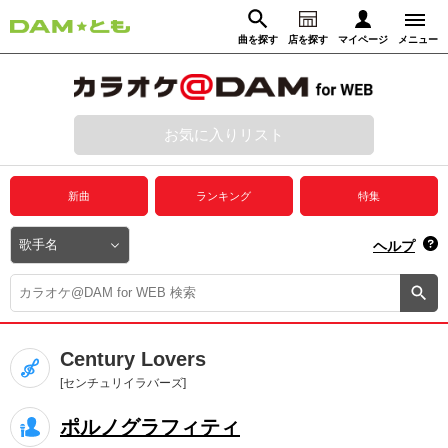
曲を探す
店を探す
マイページ
メニュー
ログイン
マイページ
お気に入りリスト
動画からさがす
録音からさがす
プレミアムサービス
新曲
ランキング
特集
DAM★とも動画
閉じる
ヘルプ
DAM★とも録音
カラオケ＠DAM
Century Lovers
ユーザー検索
[センチュリイラバーズ]
ポルノグラフィティ
キャンペーン