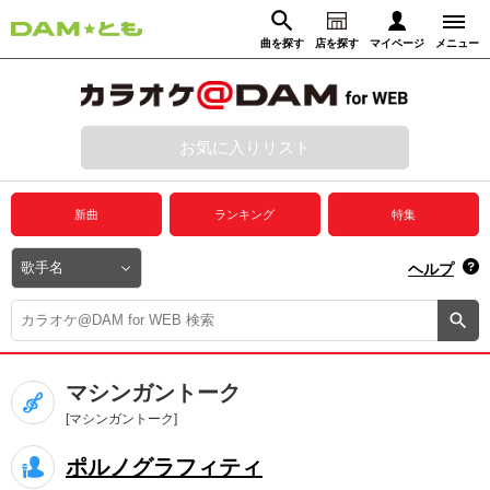
曲を探す
店を探す
マイページ
メニュー
ログイン
マイページ
お気に入りリスト
動画からさがす
録音からさがす
プレミアムサービス
新曲
ランキング
特集
DAM★とも動画
閉じる
ヘルプ
DAM★とも録音
カラオケ＠DAM
マシンガントーク
ユーザー検索
[マシンガントーク]
ポルノグラフィティ
キャンペーン