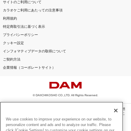
サイトのご利用について
カラオケご利用にあたっての注意事項
利用規約
特定商取引法に基づく表示
プライバシーポリシー
クッキー設定
インフォマティブデータの取得について
ご契約方法
企業情報（コーポレートサイト）
© DAIICHIKOSHO CO.,LTD. All Rights Reserved.
このサイトに掲載されている一切の文章・画像・写真・動画・音声等を、手段や形態
を問わず、著作権法の定める範囲を超えて無断で複製、転載、ファイル化などするこ
とを禁じます。
We use cookies to improve your experience on our website, to
personalize content and ads and to analyze our traffic. Please
楽曲及びコンテンツは、機種によりご利用いただけない場合があります。
click [Cookie Settings] to customize your cookie settings on our
楽曲及びコンテンツの配信日、配信内容が変更になる場合があります。