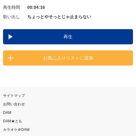
再生時間
00:04:16
お知らせ
よくあるご質問
歌い出し
ちょっとやそっとじゃ止まらない
DAMの新曲・ランキングなど
再生
カラオケ最新情報をチェック！
お気に入りリストに追加
自宅でカラオケ歌い放題！
家族や友達と一緒に！練習にも！
サイトマップ
お問い合わせ
DAM
DAM★とも
カラオケ＠DAM