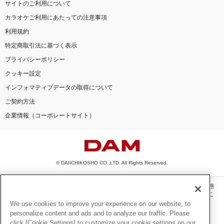
サイトのご利用について
カラオケご利用にあたっての注意事項
利用規約
特定商取引法に基づく表示
プライバシーポリシー
クッキー設定
インフォマティブデータの取得について
ご契約方法
企業情報（コーポレートサイト）
© DAIICHIKOSHO CO.,LTD. All Rights Reserved.
このサイトに掲載されている一切の文章・画像・写真・動画・音声等を、手段や形態
を問わず、著作権法の定める範囲を超えて無断で複製、転載、ファイル化などするこ
とを禁じます。
We use cookies to improve your experience on our website, to
personalize content and ads and to analyze our traffic. Please
楽曲及びコンテンツは、機種によりご利用いただけない場合があります。
click [Cookie Settings] to customize your cookie settings on our
楽曲及びコンテンツの配信日、配信内容が変更になる場合があります。