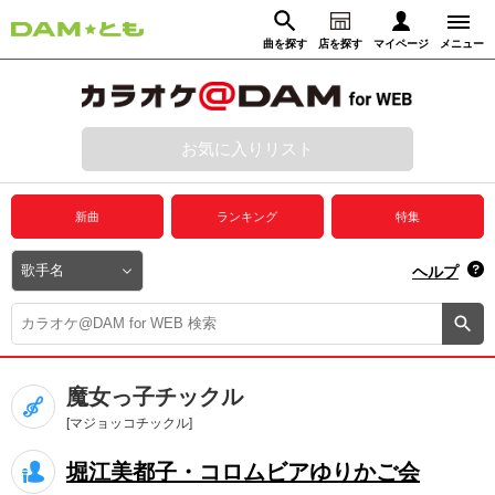
曲を探す
店を探す
マイページ
メニュー
ログイン
マイページ
お気に入りリスト
動画からさがす
録音からさがす
プレミアムサービス
新曲
ランキング
特集
DAM★とも動画
閉じる
ヘルプ
DAM★とも録音
カラオケ＠DAM
魔女っ子チックル
ユーザー検索
[マジョッコチックル]
堀江美都子・コロムビアゆりかご会
キャンペーン