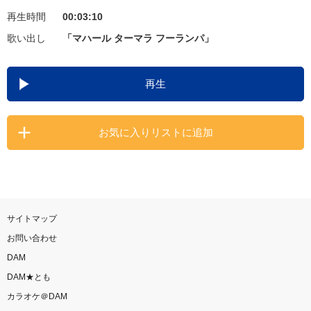
再生時間
00:03:10
お知らせ
よくあるご質問
歌い出し
「マハール ターマラ フーランパ」
DAMの新曲・ランキングなど
再生
カラオケ最新情報をチェック！
お気に入りリストに追加
自宅でカラオケ歌い放題！
家族や友達と一緒に！練習にも！
サイトマップ
お問い合わせ
DAM
DAM★とも
カラオケ＠DAM