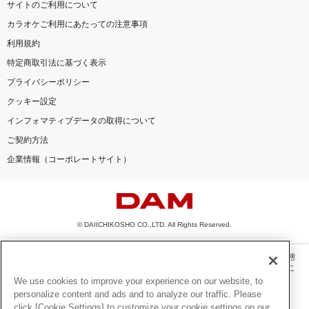
サイトのご利用について
カラオケご利用にあたっての注意事項
利用規約
特定商取引法に基づく表示
プライバシーポリシー
クッキー設定
インフォマティブデータの取得について
ご契約方法
企業情報（コーポレートサイト）
© DAIICHIKOSHO CO.,LTD. All Rights Reserved.
このサイトに掲載されている一切の文章・画像・写真・動画・音声等を、手段や形態
を問わず、著作権法の定める範囲を超えて無断で複製、転載、ファイル化などするこ
とを禁じます。
We use cookies to improve your experience on our website, to
personalize content and ads and to analyze our traffic. Please
楽曲及びコンテンツは、機種によりご利用いただけない場合があります。
click [Cookie Settings] to customize your cookie settings on our
楽曲及びコンテンツの配信日、配信内容が変更になる場合があります。