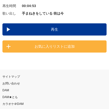
再生時間
00:04:53
お知らせ
よくあるご質問
歌い出し
手まねきをしている 街は今
DAMの新曲・ランキングなど
再生
カラオケ最新情報をチェック！
お気に入りリストに追加
自宅でカラオケ歌い放題！
家族や友達と一緒に！練習にも！
サイトマップ
お問い合わせ
DAM
DAM★とも
カラオケ＠DAM