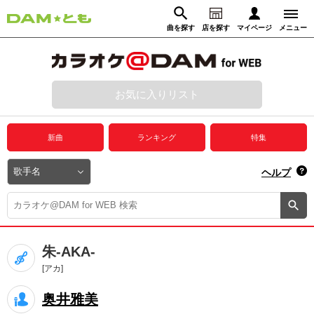
曲を探す
店を探す
マイページ
メニュー
ログイン
マイページ
お気に入りリスト
動画からさがす
録音からさがす
プレミアムサービス
新曲
ランキング
特集
DAM★とも動画
閉じる
ヘルプ
DAM★とも録音
カラオケ＠DAM
朱-AKA-
ユーザー検索
[アカ]
奥井雅美
キャンペーン