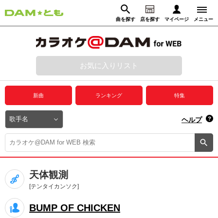
曲を探す
店を探す
マイページ
メニュー
ログイン
マイページ
お気に入りリスト
動画からさがす
録音からさがす
プレミアムサービス
新曲
ランキング
特集
DAM★とも動画
閉じる
ヘルプ
DAM★とも録音
カラオケ＠DAM
天体観測
ユーザー検索
[テンタイカンソク]
BUMP OF CHICKEN
キャンペーン