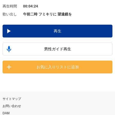
再生時間
00:04:24
お知らせ
よくあるご質問
歌い出し
午前二時 フミキリに 望遠鏡を
DAMの新曲・ランキングなど
再生
カラオケ最新情報をチェック！
男性ガイド再生
自宅でカラオケ歌い放題！
お気に入りリストに追加
家族や友達と一緒に！練習にも！
サイトマップ
お問い合わせ
DAM