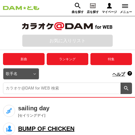
曲を探す
店を探す
マイページ
メニュー
ログイン
マイページ
お気に入りリスト
動画からさがす
録音からさがす
プレミアムサービス
新曲
ランキング
特集
DAM★とも動画
閉じる
ヘルプ
DAM★とも録音
カラオケ＠DAM
sailing day
ユーザー検索
[セイリングデイ]
BUMP OF CHICKEN
キャンペーン