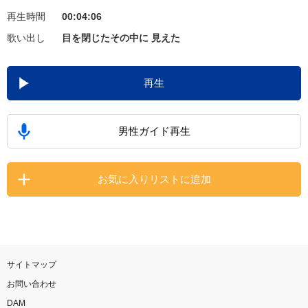
再生時間
00:04:06
お知らせ
よくあるご質問
歌い出し
目を閉じたその中に 見えた
DAMの新曲・ランキングなど
再生
カラオケ最新情報をチェック！
男性ガイド再生
自宅でカラオケ歌い放題！
お気に入りリストに追加
家族や友達と一緒に！練習にも！
サイトマップ
お問い合わせ
DAM