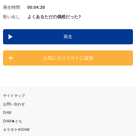
再生時間
00:04:20
お知らせ
よくあるご質問
歌い出し
よくあるただの偶然だった?
DAMの新曲・ランキングなど
再生
カラオケ最新情報をチェック！
お気に入りリストに追加
自宅でカラオケ歌い放題！
家族や友達と一緒に！練習にも！
サイトマップ
お問い合わせ
DAM
DAM★とも
カラオケ＠DAM