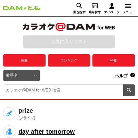
曲を探す
店を探す
マイページ
メニュー
ログイン
マイページ
お気に入りリスト
動画からさがす
録音からさがす
プレミアムサービス
新曲
ランキング
特集
DAM★とも動画
閉じる
ヘルプ
DAM★とも録音
カラオケ＠DAM
prize
ユーザー検索
[プライズ]
day after tomorrow
キャンペーン