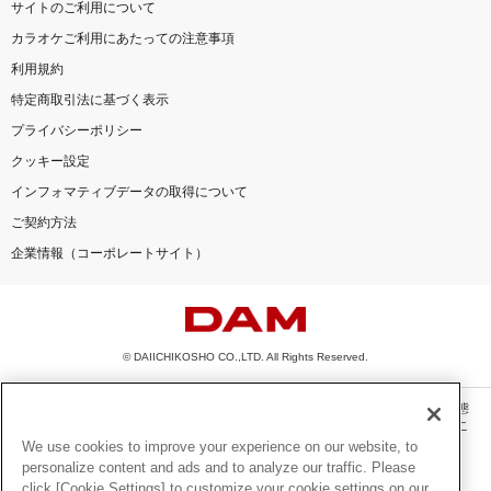
サイトのご利用について
カラオケご利用にあたっての注意事項
利用規約
特定商取引法に基づく表示
プライバシーポリシー
クッキー設定
インフォマティブデータの取得について
ご契約方法
企業情報（コーポレートサイト）
© DAIICHIKOSHO CO.,LTD. All Rights Reserved.
このサイトに掲載されている一切の文章・画像・写真・動画・音声等を、手段や形態
を問わず、著作権法の定める範囲を超えて無断で複製、転載、ファイル化などするこ
とを禁じます。
We use cookies to improve your experience on our website, to
personalize content and ads and to analyze our traffic. Please
楽曲及びコンテンツは、機種によりご利用いただけない場合があります。
click [Cookie Settings] to customize your cookie settings on our
楽曲及びコンテンツの配信日、配信内容が変更になる場合があります。