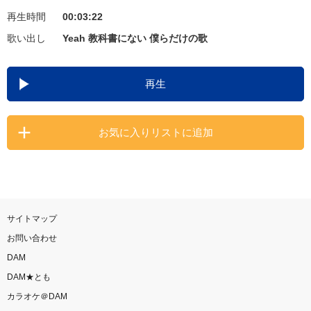
再生時間
00:03:22
お知らせ
よくあるご質問
歌い出し
Yeah 教科書にない 僕らだけの歌
DAMの新曲・ランキングなど
再生
カラオケ最新情報をチェック！
お気に入りリストに追加
自宅でカラオケ歌い放題！
家族や友達と一緒に！練習にも！
サイトマップ
お問い合わせ
DAM
DAM★とも
カラオケ＠DAM