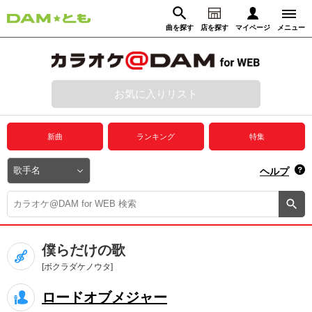
曲を探す
店を探す
マイページ
メニュー
ログイン
マイページ
お気に入りリスト
動画からさがす
録音からさがす
プレミアムサービス
新曲
ランキング
特集
DAM★とも動画
閉じる
ヘルプ
DAM★とも録音
カラオケ＠DAM
僕らだけの歌
ユーザー検索
[ボクラダケノウタ]
ロードオブメジャー
キャンペーン