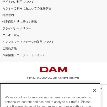
サイトのご利用について
カラオケご利用にあたっての注意事項
利用規約
特定商取引法に基づく表示
プライバシーポリシー
クッキー設定
インフォマティブデータの取得について
ご契約方法
企業情報（コーポレートサイト）
© DAIICHIKOSHO CO.,LTD. All Rights Reserved.
このサイトに掲載されている一切の文章・画像・写真・動画・音声等を、手段や形態
を問わず、著作権法の定める範囲を超えて無断で複製、転載、ファイル化などするこ
とを禁じます。
We use cookies to improve your experience on our website, to
personalize content and ads and to analyze our traffic. Please
楽曲及びコンテンツは、機種によりご利用いただけない場合があります。
click [Cookie Settings] to customize your cookie settings on our
楽曲及びコンテンツの配信日、配信内容が変更になる場合があります。