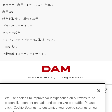
カラオケご利用にあたっての注意事項
利用規約
特定商取引法に基づく表示
プライバシーポリシー
クッキー設定
インフォマティブデータの取得について
ご契約方法
企業情報（コーポレートサイト）
© DAIICHIKOSHO CO.,LTD. All Rights Reserved.
このサイトに掲載されている一切の文章・画像・写真・動画・音声等を、手段や形態
を問わず、著作権法の定める範囲を超えて無断で複製、転載、ファイル化などするこ
とを禁じます。
We use cookies to improve your experience on our website, to
personalize content and ads and to analyze our traffic. Please
楽曲及びコンテンツは、機種によりご利用いただけない場合があります。
click [Cookie Settings] to customize your cookie settings on our
楽曲及びコンテンツの配信日、配信内容が変更になる場合があります。