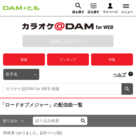
曲を探す
店を探す
マイページ
メニュー
ログイン
マイページ
お気に入りリスト
動画からさがす
録音からさがす
プレミアムサービス
新曲
ランキング
特集
DAM★とも動画
閉じる
ヘルプ
DAM★とも録音
カラオケ＠DAM
「ロードオブメジャー」
の配信曲一覧
ユーザー検索
絞り込み
キャンペーン
35
件見つかりました。[
1
/
2
ページ目]