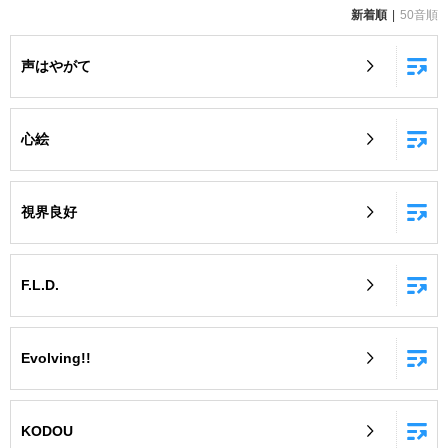
新着順
50音順
お知らせ
よくあるご質問
声はやがて
DAMの新曲・ランキングなど
カラオケ最新情報をチェック！
心絵
視界良好
自宅でカラオケ歌い放題！
家族や友達と一緒に！練習にも！
F.L.D.
Evolving!!
KODOU