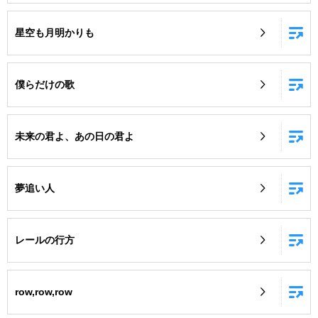
星空も月明かりも
僕らだけの歌
未来の君よ、あの日の君よ
夢追い人
レールの行方
row,row,row