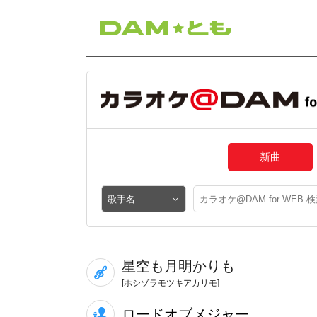
新曲
星空も月明かりも
[ホシゾラモツキアカリモ]
ロードオブメジャー