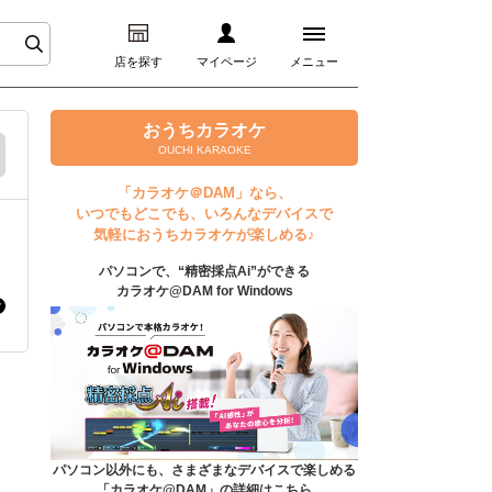
店を探す
マイページ
メニュー
ログイン
おうちカラオケ
OUCHI KARAOKE
マイページ
「カラオケ＠DAM」なら、
いつでもどこでも、いろんなデバイスで
プレミアムサービス
気軽におうちカラオケが楽しめる♪
パソコンで、“精密採点Ai”ができる
DAM★とも動画
カラオケ@DAM for Windows
DAM★とも録音
カラオケ＠DAM
ユーザー検索
パソコン以外にも、さまざまなデバイスで楽しめる
「カラオケ@DAM」の詳細はこちら