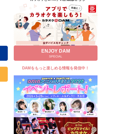
キャンペーン
お知らせ
よくあるご質問
DAMの新曲・ランキングなど
カラオケ最新情報をチェック！
ENJOY DAM
SPECIAL
DAMをもっと楽しめる情報を発信中！
自宅でカラオケ歌い放題！
家族や友達と一緒に！練習にも！