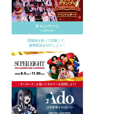
キャンペーン
CAMPAIGN
課題曲を歌って応募して、
豪華景品をGETしよう！