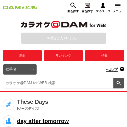
曲を探す
店を探す
マイページ
メニュー
ログイン
マイページ
お気に入りリスト
動画からさがす
録音からさがす
プレミアムサービス
新曲
ランキング
特集
DAM★とも動画
閉じる
ヘルプ
DAM★とも録音
カラオケ＠DAM
These Days
ユーザー検索
[ジーズデイズ]
day after tomorrow
キャンペーン