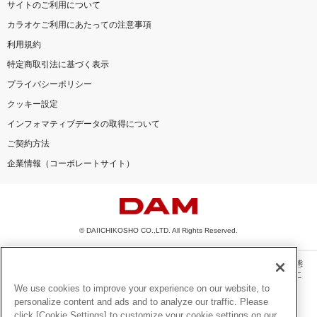
サイトのご利用について
カラオケご利用にあたっての注意事項
利用規約
特定商取引法に基づく表示
プライバシーポリシー
クッキー設定
インフォマティブデータの取得について
ご契約方法
企業情報（コーポレートサイト）
© DAIICHIKOSHO CO.,LTD. All Rights Reserved.
このサイトに掲載されている一切の文章・画像・写真・動画・音声等を、手段や形態
を問わず、著作権法の定める範囲を超えて無断で複製、転載、ファイル化などするこ
とを禁じます。
We use cookies to improve your experience on our website, to
personalize content and ads and to analyze our traffic. Please
楽曲及びコンテンツは、機種によりご利用いただけない場合があります。
click [Cookie Settings] to customize your cookie settings on our
楽曲及びコンテンツの配信日、配信内容が変更になる場合があります。