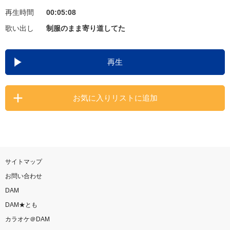
再生時間
00:05:08
お知らせ
よくあるご質問
歌い出し
制服のまま寄り道してた
DAMの新曲・ランキングなど
再生
カラオケ最新情報をチェック！
お気に入りリストに追加
自宅でカラオケ歌い放題！
家族や友達と一緒に！練習にも！
サイトマップ
お問い合わせ
DAM
DAM★とも
カラオケ＠DAM