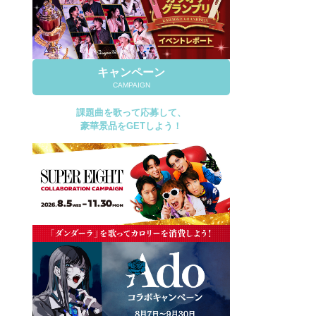
キャンペーン
CAMPAIGN
課題曲を歌って応募して、
豪華景品をGETしよう！