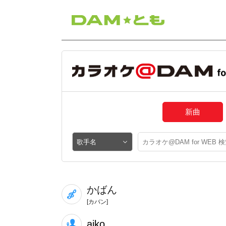
新曲
かばん
[カバン]
aiko