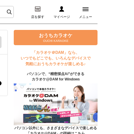
店を探す
マイページ
メニュー
ログイン
おうちカラオケ
OUCHI KARAOKE
マイページ
「カラオケ＠DAM」なら、
いつでもどこでも、いろんなデバイスで
プレミアムサービス
気軽におうちカラオケが楽しめる♪
パソコンで、“精密採点Ai”ができる
DAM★とも動画
カラオケ@DAM for Windows
DAM★とも録音
カラオケ＠DAM
ユーザー検索
パソコン以外にも、さまざまなデバイスで楽しめる
「カラオケ@DAM」の詳細はこちら