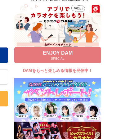
キャンペーン
お知らせ
よくあるご質問
DAMの新曲・ランキングなど
カラオケ最新情報をチェック！
ENJOY DAM
SPECIAL
DAMをもっと楽しめる情報を発信中！
自宅でカラオケ歌い放題！
家族や友達と一緒に！練習にも！