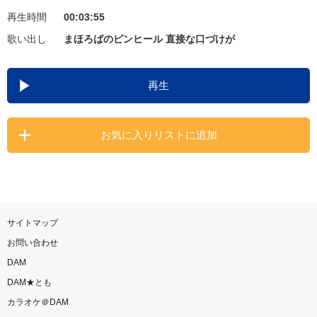
再生時間
00:03:55
お知らせ
よくあるご質問
歌い出し
まほろばのピンヒール 直接な口づけが
DAMの新曲・ランキングなど
再生
カラオケ最新情報をチェック！
お気に入りリストに追加
自宅でカラオケ歌い放題！
家族や友達と一緒に！練習にも！
サイトマップ
お問い合わせ
DAM
DAM★とも
カラオケ＠DAM