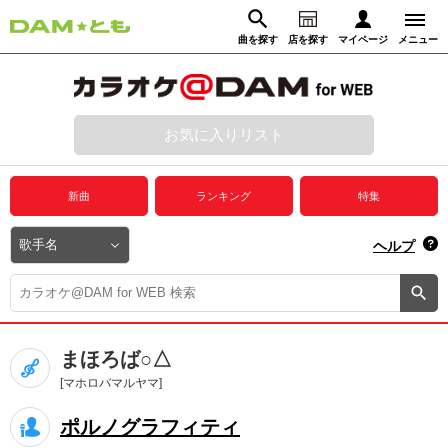
曲を探す
店を探す
マイページ
メニュー
ログイン
マイページ
お気に入りリスト
動画からさがす
録音からさがす
プレミアムサービス
新曲
ランキング
特集
DAM★とも動画
閉じる
ヘルプ
DAM★とも録音
カラオケ＠DAM
まほろば○△
ユーザー検索
[マホロバマルヤマ]
ポルノグラフィティ
キャンペーン