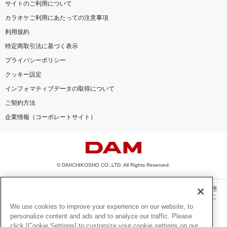
サイトのご利用について
カラオケご利用にあたっての注意事項
利用規約
特定商取引法に基づく表示
プライバシーポリシー
クッキー設定
インフォマティブデータの取得について
ご契約方法
企業情報（コーポレートサイト）
© DAIICHIKOSHO CO.,LTD. All Rights Reserved.
このサイトに掲載されている一切の文章・画像・写真・動画・音声等を、手段や形態
を問わず、著作権法の定める範囲を超えて無断で複製、転載、ファイル化などするこ
とを禁じます。
We use cookies to improve your experience on our website, to
personalize content and ads and to analyze our traffic. Please
楽曲及びコンテンツは、機種によりご利用いただけない場合があります。
click [Cookie Settings] to customize your cookie settings on our
楽曲及びコンテンツの配信日、配信内容が変更になる場合があります。