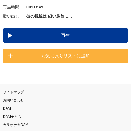
再生時間
00:03:45
お知らせ
よくあるご質問
歌い出し
彼の視線は 細い足首に...
DAMの新曲・ランキングなど
再生
カラオケ最新情報をチェック！
お気に入りリストに追加
自宅でカラオケ歌い放題！
家族や友達と一緒に！練習にも！
サイトマップ
お問い合わせ
DAM
DAM★とも
カラオケ＠DAM