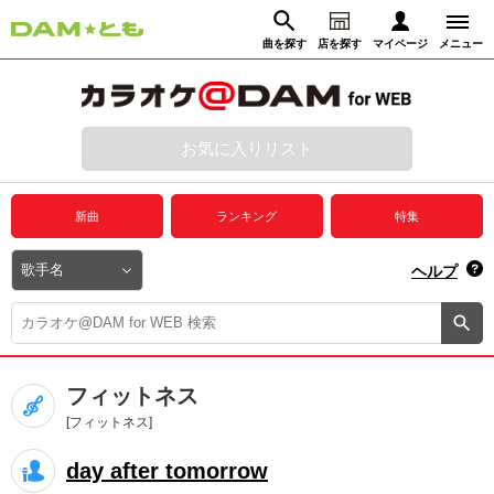
曲を探す
店を探す
マイページ
メニュー
ログイン
マイページ
お気に入りリスト
動画からさがす
録音からさがす
プレミアムサービス
新曲
ランキング
特集
DAM★とも動画
閉じる
ヘルプ
DAM★とも録音
カラオケ＠DAM
フィットネス
ユーザー検索
[フィットネス]
day after tomorrow
キャンペーン