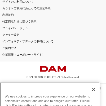
サイトのご利用について
カラオケご利用にあたっての注意事項
利用規約
特定商取引法に基づく表示
プライバシーポリシー
クッキー設定
インフォマティブデータの取得について
ご契約方法
企業情報（コーポレートサイト）
© DAIICHIKOSHO CO.,LTD. All Rights Reserved.
このサイトに掲載されている一切の文章・画像・写真・動画・音声等を、手段や形態
を問わず、著作権法の定める範囲を超えて無断で複製、転載、ファイル化などするこ
とを禁じます。
We use cookies to improve your experience on our website, to
personalize content and ads and to analyze our traffic. Please
楽曲及びコンテンツは、機種によりご利用いただけない場合があります。
click [Cookie Settings] to customize your cookie settings on our
楽曲及びコンテンツの配信日、配信内容が変更になる場合があります。