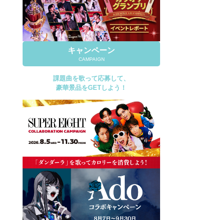
キャンペーン
CAMPAIGN
課題曲を歌って応募して、
豪華景品をGETしよう！