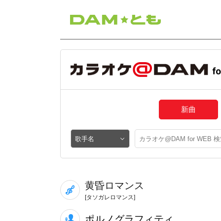
新曲
黄昏ロマンス
[タソガレロマンス]
ポルノグラフィティ