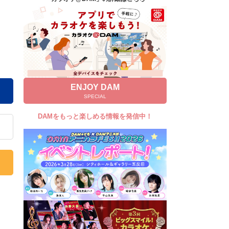
キャンペーン
お知らせ
よくあるご質問
DAMの新曲・ランキングなど
カラオケ最新情報をチェック！
ENJOY DAM
SPECIAL
DAMをもっと楽しめる情報を発信中！
自宅でカラオケ歌い放題！
家族や友達と一緒に！練習にも！