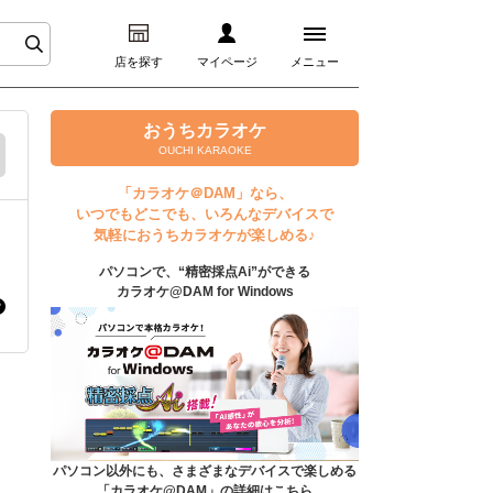
店を探す
マイページ
メニュー
ログイン
おうちカラオケ
OUCHI KARAOKE
マイページ
「カラオケ＠DAM」なら、
いつでもどこでも、いろんなデバイスで
プレミアムサービス
気軽におうちカラオケが楽しめる♪
パソコンで、“精密採点Ai”ができる
DAM★とも動画
カラオケ@DAM for Windows
DAM★とも録音
カラオケ＠DAM
ユーザー検索
パソコン以外にも、さまざまなデバイスで楽しめる
「カラオケ@DAM」の詳細はこちら