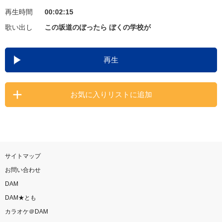
再生時間
00:02:15
お知らせ
よくあるご質問
歌い出し
この坂道のぼったら ぼくの学校が
DAMの新曲・ランキングなど
再生
カラオケ最新情報をチェック！
お気に入りリストに追加
自宅でカラオケ歌い放題！
家族や友達と一緒に！練習にも！
サイトマップ
お問い合わせ
DAM
DAM★とも
カラオケ＠DAM