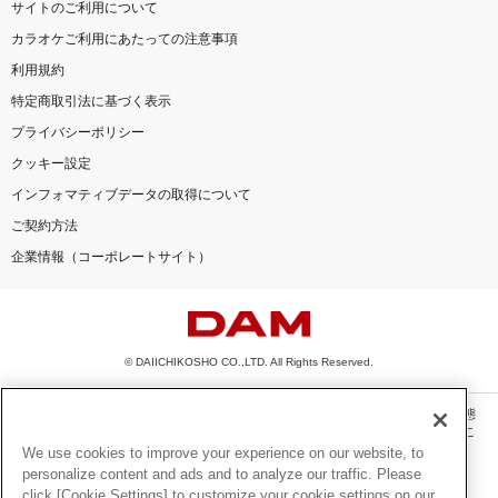
サイトのご利用について
カラオケご利用にあたっての注意事項
利用規約
特定商取引法に基づく表示
プライバシーポリシー
クッキー設定
インフォマティブデータの取得について
ご契約方法
企業情報（コーポレートサイト）
© DAIICHIKOSHO CO.,LTD. All Rights Reserved.
このサイトに掲載されている一切の文章・画像・写真・動画・音声等を、手段や形態
を問わず、著作権法の定める範囲を超えて無断で複製、転載、ファイル化などするこ
とを禁じます。
We use cookies to improve your experience on our website, to
personalize content and ads and to analyze our traffic. Please
楽曲及びコンテンツは、機種によりご利用いただけない場合があります。
click [Cookie Settings] to customize your cookie settings on our
楽曲及びコンテンツの配信日、配信内容が変更になる場合があります。