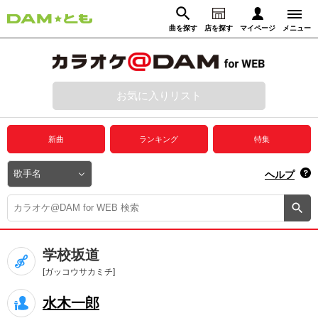
曲を探す
店を探す
マイページ
メニュー
ログイン
マイページ
お気に入りリスト
動画からさがす
録音からさがす
プレミアムサービス
新曲
ランキング
特集
DAM★とも動画
閉じる
ヘルプ
DAM★とも録音
カラオケ＠DAM
学校坂道
ユーザー検索
[ガッコウサカミチ]
水木一郎
キャンペーン