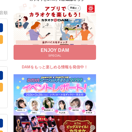
キャンペーン
0音順
お知らせ
よくあるご質問
DAMの新曲・ランキングなど
カラオケ最新情報をチェック！
ENJOY DAM
SPECIAL
DAMをもっと楽しめる情報を発信中！
自宅でカラオケ歌い放題！
家族や友達と一緒に！練習にも！