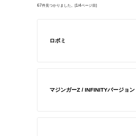
67
1
4
件見つかりました。[
/
ページ目]
ロボミ
マジンガーZ / INFINITYバージョン