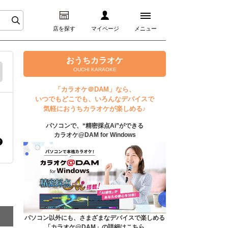
店を探す
マイページ
メニュー
ログイン
おうちカラオケ
OUCHI KARAOKE
マイページ
「カラオケ＠DAM」なら、
いつでもどこでも、いろんなデバイスで
プレミアムサービス
気軽におうちカラオケが楽しめる♪
パソコンで、“精密採点Ai”ができる
DAM★とも動画
カラオケ@DAM for Windows
DAM★とも録音
カラオケ＠DAM
ユーザー検索
パソコン以外にも、さまざまなデバイスで楽しめる
「カラオケ@DAM」の詳細はこちら