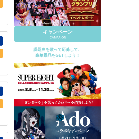
キャンペーン
CAMPAIGN
課題曲を歌って応募して、
豪華景品をGETしよう！