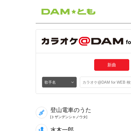
新曲
登山電車のうた
[トザンデンシャノウタ]
水木一郎