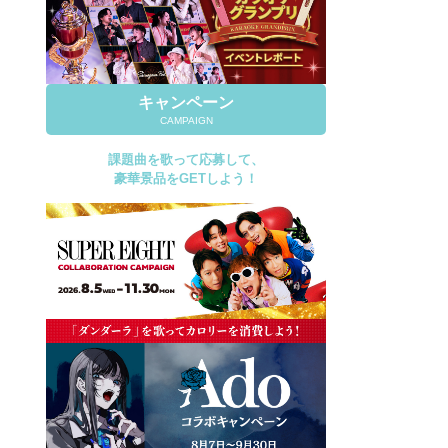
キャンペーン
CAMPAIGN
課題曲を歌って応募して、
豪華景品をGETしよう！