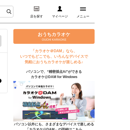
店を探す
マイページ
メニュー
ログイン
おうちカラオケ
OUCHI KARAOKE
マイページ
「カラオケ＠DAM」なら、
いつでもどこでも、いろんなデバイスで
プレミアムサービス
気軽におうちカラオケが楽しめる♪
パソコンで、“精密採点Ai”ができる
DAM★とも動画
カラオケ@DAM for Windows
DAM★とも録音
カラオケ＠DAM
ユーザー検索
パソコン以外にも、さまざまなデバイスで楽しめる
「カラオケ@DAM」の詳細はこちら