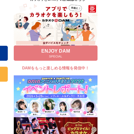
キャンペーン
お知らせ
よくあるご質問
DAMの新曲・ランキングなど
カラオケ最新情報をチェック！
ENJOY DAM
SPECIAL
DAMをもっと楽しめる情報を発信中！
自宅でカラオケ歌い放題！
家族や友達と一緒に！練習にも！