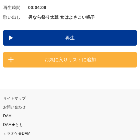
再生時間
00:04:09
お知らせ
よくあるご質問
歌い出し
男なら祭り太鼓 女はよさこい鳴子
DAMの新曲・ランキングなど
再生
カラオケ最新情報をチェック！
お気に入りリストに追加
自宅でカラオケ歌い放題！
家族や友達と一緒に！練習にも！
サイトマップ
お問い合わせ
DAM
DAM★とも
カラオケ＠DAM