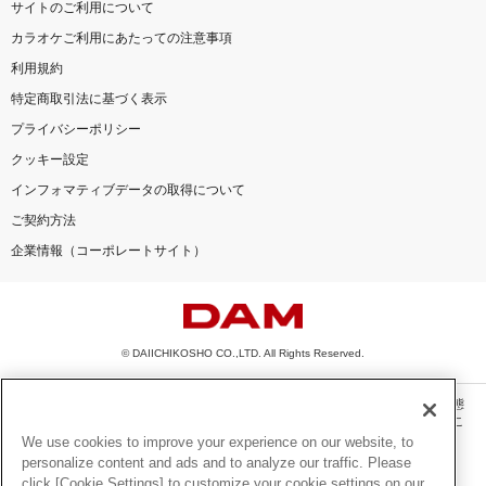
サイトのご利用について
カラオケご利用にあたっての注意事項
利用規約
特定商取引法に基づく表示
プライバシーポリシー
クッキー設定
インフォマティブデータの取得について
ご契約方法
企業情報（コーポレートサイト）
© DAIICHIKOSHO CO.,LTD. All Rights Reserved.
このサイトに掲載されている一切の文章・画像・写真・動画・音声等を、手段や形態
を問わず、著作権法の定める範囲を超えて無断で複製、転載、ファイル化などするこ
とを禁じます。
We use cookies to improve your experience on our website, to
personalize content and ads and to analyze our traffic. Please
楽曲及びコンテンツは、機種によりご利用いただけない場合があります。
click [Cookie Settings] to customize your cookie settings on our
楽曲及びコンテンツの配信日、配信内容が変更になる場合があります。