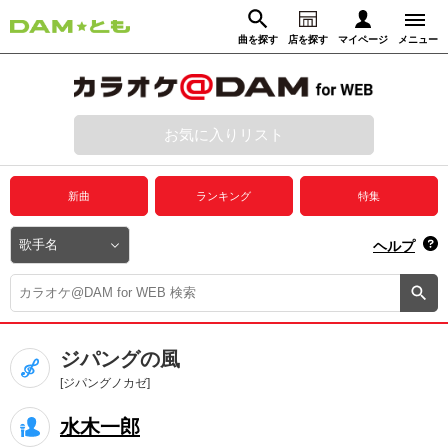
曲を探す
店を探す
マイページ
メニュー
ログイン
マイページ
お気に入りリスト
動画からさがす
録音からさがす
プレミアムサービス
新曲
ランキング
特集
DAM★とも動画
閉じる
ヘルプ
DAM★とも録音
カラオケ＠DAM
ジパングの風
ユーザー検索
[ジパングノカゼ]
水木一郎
キャンペーン