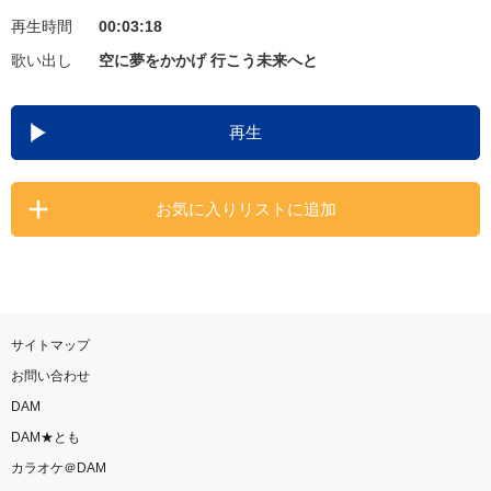
再生時間
00:03:18
お知らせ
よくあるご質問
歌い出し
空に夢をかかげ 行こう未来へと
DAMの新曲・ランキングなど
再生
カラオケ最新情報をチェック！
お気に入りリストに追加
自宅でカラオケ歌い放題！
家族や友達と一緒に！練習にも！
サイトマップ
お問い合わせ
DAM
DAM★とも
カラオケ＠DAM