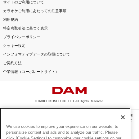
サイトのご利用について
カラオケご利用にあたっての注意事項
利用規約
特定商取引法に基づく表示
プライバシーポリシー
クッキー設定
インフォマティブデータの取得について
ご契約方法
企業情報（コーポレートサイト）
© DAIICHIKOSHO CO.,LTD. All Rights Reserved.
このサイトに掲載されている一切の文章・画像・写真・動画・音声等を、手段や形態
を問わず、著作権法の定める範囲を超えて無断で複製、転載、ファイル化などするこ
とを禁じます。
We use cookies to improve your experience on our website, to
personalize content and ads and to analyze our traffic. Please
楽曲及びコンテンツは、機種によりご利用いただけない場合があります。
click [Cookie Settings] to customize your cookie settings on our
楽曲及びコンテンツの配信日、配信内容が変更になる場合があります。