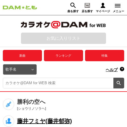
曲を探す
店を探す
マイページ
メニュー
ログイン
マイページ
お気に入りリスト
動画からさがす
録音からさがす
プレミアムサービス
新曲
ランキング
特集
DAM★とも動画
閉じる
ヘルプ
DAM★とも録音
カラオケ＠DAM
勝利の空へ
ユーザー検索
[ショウリノソラヘ]
藤井フミヤ(藤井郁弥)
キャンペーン