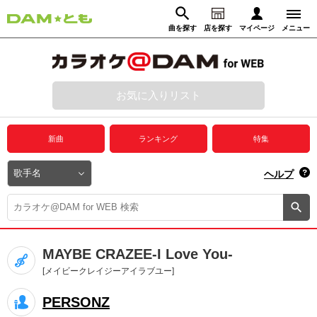
曲を探す
店を探す
マイページ
メニュー
ログイン
マイページ
お気に入りリスト
動画からさがす
録音からさがす
プレミアムサービス
新曲
ランキング
特集
DAM★とも動画
閉じる
ヘルプ
DAM★とも録音
カラオケ＠DAM
MAYBE CRAZEE-I Love You-
ユーザー検索
[メイビークレイジーアイラブユー]
PERSONZ
キャンペーン