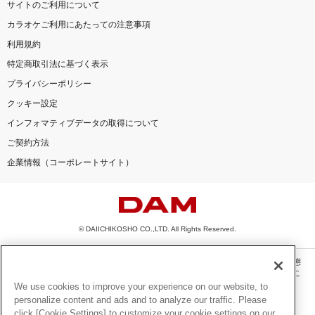
サイトのご利用について
カラオケご利用にあたっての注意事項
利用規約
特定商取引法に基づく表示
プライバシーポリシー
クッキー設定
インフォマティブデータの取得について
ご契約方法
企業情報（コーポレートサイト）
© DAIICHIKOSHO CO.,LTD. All Rights Reserved.
このサイトに掲載されている一切の文章・画像・写真・動画・音声等を、手段や形態
を問わず、著作権法の定める範囲を超えて無断で複製、転載、ファイル化などするこ
とを禁じます。
We use cookies to improve your experience on our website, to
personalize content and ads and to analyze our traffic. Please
楽曲及びコンテンツは、機種によりご利用いただけない場合があります。
click [Cookie Settings] to customize your cookie settings on our
楽曲及びコンテンツの配信日、配信内容が変更になる場合があります。