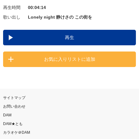
再生時間
00:04:14
お知らせ
よくあるご質問
歌い出し
Lonely night 静けさの この街を
DAMの新曲・ランキングなど
再生
カラオケ最新情報をチェック！
お気に入りリストに追加
自宅でカラオケ歌い放題！
家族や友達と一緒に！練習にも！
サイトマップ
お問い合わせ
DAM
DAM★とも
カラオケ＠DAM