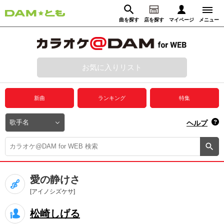
曲を探す
店を探す
マイページ
メニュー
ログイン
マイページ
お気に入りリスト
動画からさがす
録音からさがす
プレミアムサービス
新曲
ランキング
特集
DAM★とも動画
閉じる
ヘルプ
DAM★とも録音
カラオケ＠DAM
愛の静けさ
ユーザー検索
[アイノシズケサ]
松崎しげる
キャンペーン