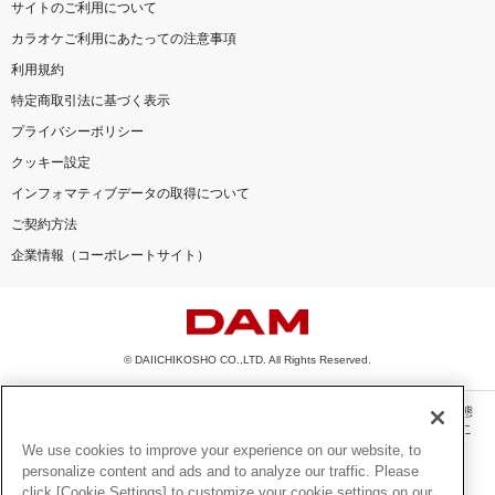
サイトのご利用について
カラオケご利用にあたっての注意事項
利用規約
特定商取引法に基づく表示
プライバシーポリシー
クッキー設定
インフォマティブデータの取得について
ご契約方法
企業情報（コーポレートサイト）
© DAIICHIKOSHO CO.,LTD. All Rights Reserved.
このサイトに掲載されている一切の文章・画像・写真・動画・音声等を、手段や形態
を問わず、著作権法の定める範囲を超えて無断で複製、転載、ファイル化などするこ
とを禁じます。
We use cookies to improve your experience on our website, to
personalize content and ads and to analyze our traffic. Please
楽曲及びコンテンツは、機種によりご利用いただけない場合があります。
click [Cookie Settings] to customize your cookie settings on our
楽曲及びコンテンツの配信日、配信内容が変更になる場合があります。