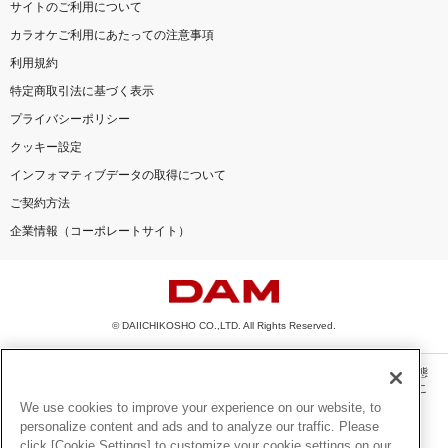
サイトのご利用について
カラオケご利用にあたっての注意事項
利用規約
特定商取引法に基づく表示
プライバシーポリシー
クッキー設定
インフォマティブデータの取得について
ご契約方法
企業情報（コーポレートサイト）
© DAIICHIKOSHO CO.,LTD. All Rights Reserved.
このサイトに掲載されている一切の文章・画像・写真・動画・音声等を、手段や形態
を問わず、著作権法の定める範囲を超えて無断で複製、転載、ファイル化などするこ
とを禁じます。
We use cookies to improve your experience on our website, to
personalize content and ads and to analyze our traffic. Please
楽曲及びコンテンツは、機種によりご利用いただけない場合があります。
click [Cookie Settings] to customize your cookie settings on our
楽曲及びコンテンツの配信日、配信内容が変更になる場合があります。