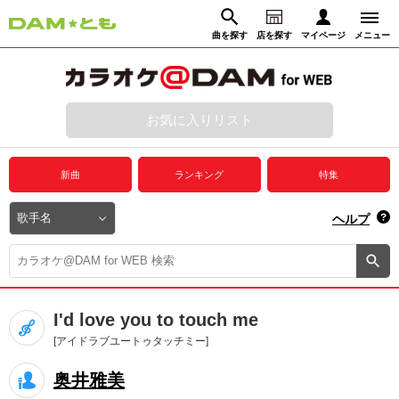
曲を探す
店を探す
マイページ
メニュー
ログイン
マイページ
お気に入りリスト
動画からさがす
録音からさがす
プレミアムサービス
新曲
ランキング
特集
DAM★とも動画
閉じる
ヘルプ
DAM★とも録音
カラオケ＠DAM
I'd love you to touch me
ユーザー検索
[アイドラブユートゥタッチミー]
奥井雅美
キャンペーン