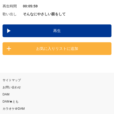
再生時間
00:05:59
お知らせ
よくあるご質問
歌い出し
そんなにやさしい眼をして
DAMの新曲・ランキングなど
再生
カラオケ最新情報をチェック！
お気に入りリストに追加
自宅でカラオケ歌い放題！
家族や友達と一緒に！練習にも！
サイトマップ
お問い合わせ
DAM
DAM★とも
カラオケ＠DAM