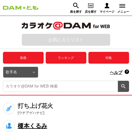
曲を探す
店を探す
マイページ
メニュー
ログイン
マイページ
お気に入りリスト
動画からさがす
録音からさがす
プレミアムサービス
新曲
ランキング
特集
DAM★とも動画
閉じる
ヘルプ
DAM★とも録音
カラオケ＠DAM
打ち上げ花火
ユーザー検索
[ウチアゲハナビ]
榎本くるみ
キャンペーン