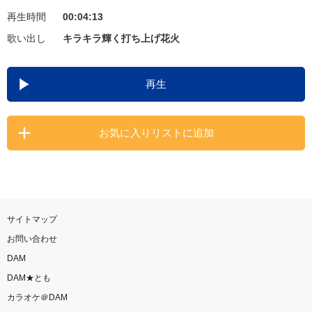
再生時間
00:04:13
お知らせ
よくあるご質問
歌い出し
キラキラ輝く打ち上げ花火
DAMの新曲・ランキングなど
再生
カラオケ最新情報をチェック！
お気に入りリストに追加
自宅でカラオケ歌い放題！
家族や友達と一緒に！練習にも！
サイトマップ
お問い合わせ
DAM
DAM★とも
カラオケ＠DAM