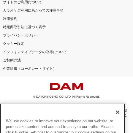
サイトのご利用について
カラオケご利用にあたっての注意事項
利用規約
特定商取引法に基づく表示
プライバシーポリシー
クッキー設定
インフォマティブデータの取得について
ご契約方法
企業情報（コーポレートサイト）
© DAIICHIKOSHO CO.,LTD. All Rights Reserved.
このサイトに掲載されている一切の文章・画像・写真・動画・音声等を、手段や形態
を問わず、著作権法の定める範囲を超えて無断で複製、転載、ファイル化などするこ
とを禁じます。
We use cookies to improve your experience on our website, to
personalize content and ads and to analyze our traffic. Please
楽曲及びコンテンツは、機種によりご利用いただけない場合があります。
click [Cookie Settings] to customize your cookie settings on our
楽曲及びコンテンツの配信日、配信内容が変更になる場合があります。