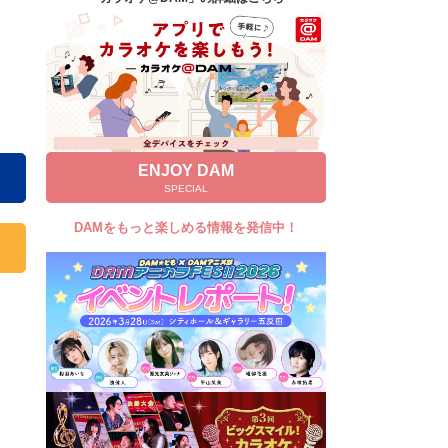
キャンペーン
お知らせ
よくあるご質問
DAMの新曲・ランキングなど
カラオケ最新情報をチェック！
ENJOY DAM
SPECIAL
DAMをもっと楽しめる情報を発信中！
自宅でカラオケ歌い放題！
家族や友達と一緒に！練習にも！