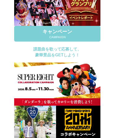
キャンペーン
CAMPAIGN
課題曲を歌って応募して、
豪華景品をGETしよう！