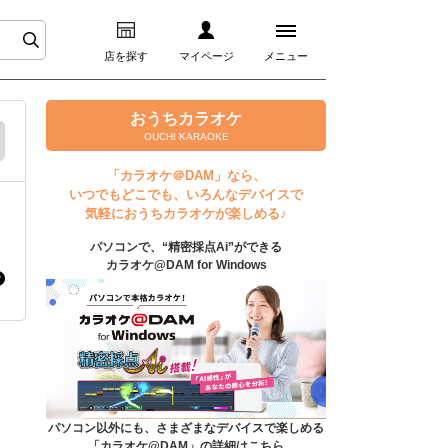
店を探す
マイページ
メニュー
ログイン
おうちカラオケ
OUCHI KARAOKE
マイページ
「カラオケ＠DAM」なら、
いつでもどこでも、いろんなデバイスで
プレミアムサービス
気軽におうちカラオケが楽しめる♪
パソコンで、“精密採点Ai”ができる
DAM★とも動画
カラオケ@DAM for Windows
DAM★とも録音
カラオケ＠DAM
ユーザー検索
パソコン以外にも、さまざまなデバイスで楽しめる
「カラオケ@DAM」の詳細はこちら