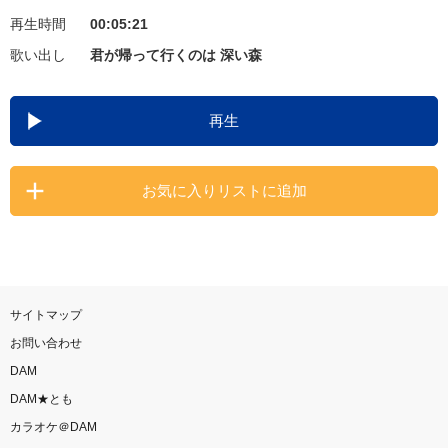
再生時間
00:05:21
お知らせ
よくあるご質問
歌い出し
君が帰って行くのは 深い森
DAMの新曲・ランキングなど
再生
カラオケ最新情報をチェック！
お気に入りリストに追加
自宅でカラオケ歌い放題！
家族や友達と一緒に！練習にも！
サイトマップ
お問い合わせ
DAM
DAM★とも
カラオケ＠DAM