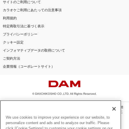
サイトのご利用について
カラオケご利用にあたっての注意事項
利用規約
特定商取引法に基づく表示
プライバシーポリシー
クッキー設定
インフォマティブデータの取得について
ご契約方法
企業情報（コーポレートサイト）
© DAIICHIKOSHO CO.,LTD. All Rights Reserved.
このサイトに掲載されている一切の文章・画像・写真・動画・音声等を、手段や形態
を問わず、著作権法の定める範囲を超えて無断で複製、転載、ファイル化などするこ
とを禁じます。
We use cookies to improve your experience on our website, to
personalize content and ads and to analyze our traffic. Please
楽曲及びコンテンツは、機種によりご利用いただけない場合があります。
click [Cookie Settings] to customize your cookie settings on our
楽曲及びコンテンツの配信日、配信内容が変更になる場合があります。