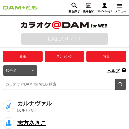
曲を探す
店を探す
マイページ
メニュー
ログイン
マイページ
お気に入りリスト
動画からさがす
録音からさがす
プレミアムサービス
新曲
ランキング
特集
DAM★とも動画
閉じる
ヘルプ
DAM★とも録音
カラオケ＠DAM
カルナヴァル
ユーザー検索
[カルナバル]
志方あきこ
キャンペーン