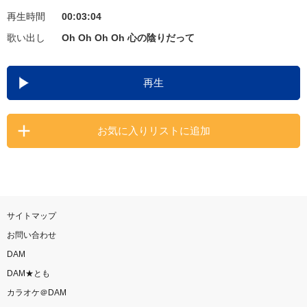
再生時間
00:03:04
お知らせ
よくあるご質問
歌い出し
Oh Oh Oh Oh 心の陰りだって
DAMの新曲・ランキングなど
再生
カラオケ最新情報をチェック！
お気に入りリストに追加
自宅でカラオケ歌い放題！
家族や友達と一緒に！練習にも！
サイトマップ
お問い合わせ
DAM
DAM★とも
カラオケ＠DAM