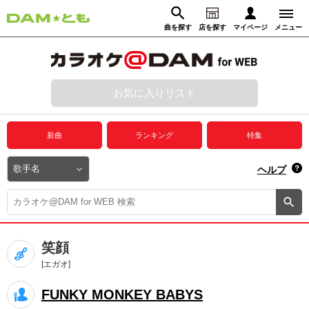
曲を探す
店を探す
マイページ
メニュー
ログイン
マイページ
お気に入りリスト
動画からさがす
録音からさがす
プレミアムサービス
新曲
ランキング
特集
DAM★とも動画
閉じる
ヘルプ
DAM★とも録音
カラオケ＠DAM
笑顔
ユーザー検索
[エガオ]
FUNKY MONKEY BABYS
キャンペーン