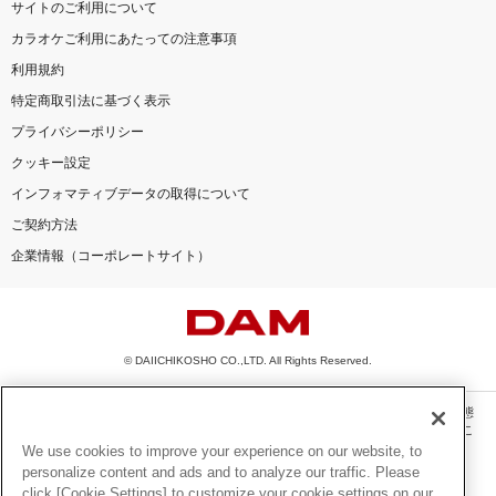
サイトのご利用について
カラオケご利用にあたっての注意事項
利用規約
特定商取引法に基づく表示
プライバシーポリシー
クッキー設定
インフォマティブデータの取得について
ご契約方法
企業情報（コーポレートサイト）
© DAIICHIKOSHO CO.,LTD. All Rights Reserved.
このサイトに掲載されている一切の文章・画像・写真・動画・音声等を、手段や形態
を問わず、著作権法の定める範囲を超えて無断で複製、転載、ファイル化などするこ
とを禁じます。
We use cookies to improve your experience on our website, to
personalize content and ads and to analyze our traffic. Please
楽曲及びコンテンツは、機種によりご利用いただけない場合があります。
click [Cookie Settings] to customize your cookie settings on our
楽曲及びコンテンツの配信日、配信内容が変更になる場合があります。