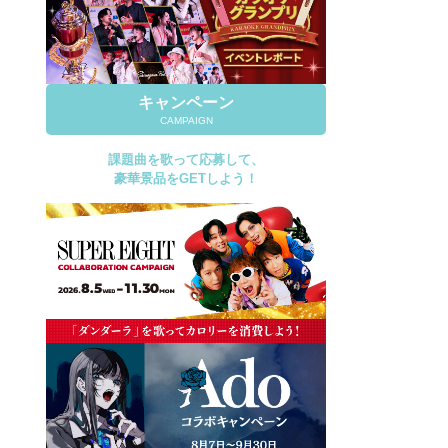
キャンペーン
CAMPAIGN
課題曲を歌って応募して、
豪華景品をGETしよう！