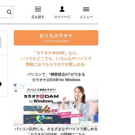
店を探す
マイページ
メニュー
ログイン
おうちカラオケ
OUCHI KARAOKE
マイページ
「カラオケ＠DAM」なら、
いつでもどこでも、いろんなデバイスで
プレミアムサービス
気軽におうちカラオケが楽しめる♪
パソコンで、“精密採点Ai”ができる
DAM★とも動画
カラオケ@DAM for Windows
DAM★とも録音
カラオケ＠DAM
ユーザー検索
パソコン以外にも、さまざまなデバイスで楽しめる
「カラオケ@DAM」の詳細はこちら