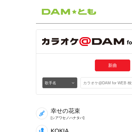
新曲
幸せの花束
[シアワセノハナタバ]
KOKIA