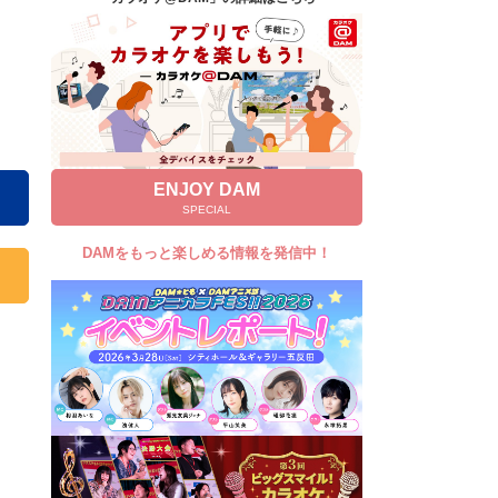
キャンペーン
お知らせ
よくあるご質問
DAMの新曲・ランキングなど
カラオケ最新情報をチェック！
ENJOY DAM
SPECIAL
DAMをもっと楽しめる情報を発信中！
自宅でカラオケ歌い放題！
家族や友達と一緒に！練習にも！