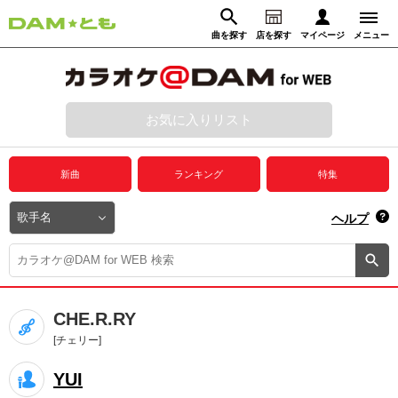
曲を探す
店を探す
マイページ
メニュー
ログイン
マイページ
お気に入りリスト
動画からさがす
録音からさがす
プレミアムサービス
新曲
ランキング
特集
DAM★とも動画
閉じる
ヘルプ
DAM★とも録音
カラオケ＠DAM
CHE.R.RY
ユーザー検索
[チェリー]
YUI
キャンペーン