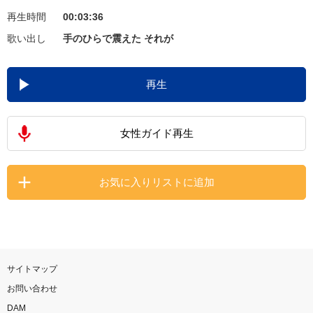
再生時間
00:03:36
お知らせ
よくあるご質問
歌い出し
手のひらで震えた それが
DAMの新曲・ランキングなど
再生
カラオケ最新情報をチェック！
女性ガイド再生
自宅でカラオケ歌い放題！
お気に入りリストに追加
家族や友達と一緒に！練習にも！
サイトマップ
お問い合わせ
DAM