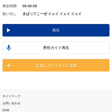
再生時間
00:05:09
お知らせ
よくあるご質問
歌い出し
きばってこーぜ イェイ イェイ イェイ
DAMの新曲・ランキングなど
再生
カラオケ最新情報をチェック！
男性ガイド再生
自宅でカラオケ歌い放題！
お気に入りリストに追加
家族や友達と一緒に！練習にも！
サイトマップ
お問い合わせ
DAM