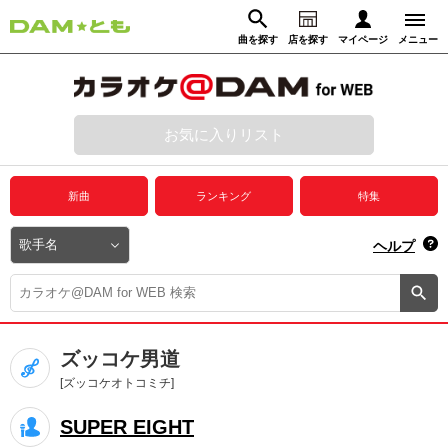
曲を探す
店を探す
マイページ
メニュー
ログイン
マイページ
お気に入りリスト
動画からさがす
録音からさがす
プレミアムサービス
新曲
ランキング
特集
DAM★とも動画
閉じる
ヘルプ
DAM★とも録音
カラオケ＠DAM
ズッコケ男道
ユーザー検索
[ズッコケオトコミチ]
SUPER EIGHT
キャンペーン