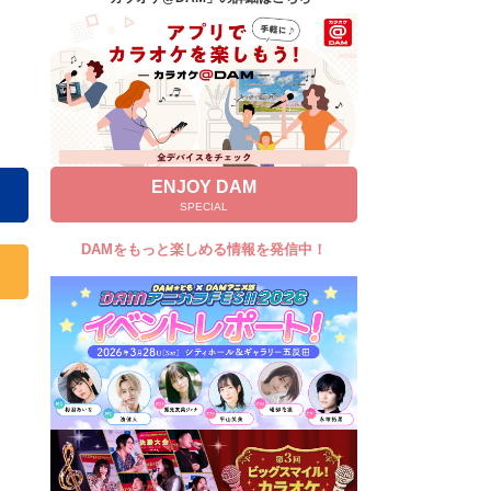
キャンペーン
お知らせ
よくあるご質問
DAMの新曲・ランキングなど
カラオケ最新情報をチェック！
ENJOY DAM
SPECIAL
DAMをもっと楽しめる情報を発信中！
自宅でカラオケ歌い放題！
家族や友達と一緒に！練習にも！