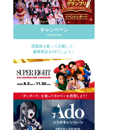
キャンペーン
CAMPAIGN
課題曲を歌って応募して、
豪華景品をGETしよう！