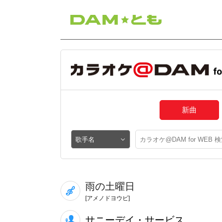
新曲
雨の土曜日
[アメノドヨウビ]
サニーデイ・サービス