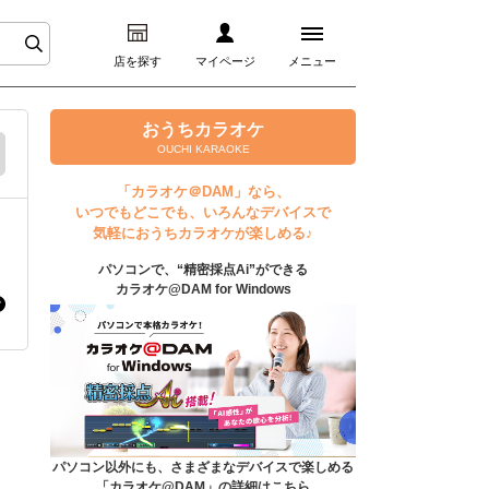
店を探す
マイページ
メニュー
ログイン
おうちカラオケ
OUCHI KARAOKE
マイページ
「カラオケ＠DAM」なら、
いつでもどこでも、いろんなデバイスで
プレミアムサービス
気軽におうちカラオケが楽しめる♪
パソコンで、“精密採点Ai”ができる
DAM★とも動画
カラオケ@DAM for Windows
DAM★とも録音
カラオケ＠DAM
ユーザー検索
パソコン以外にも、さまざまなデバイスで楽しめる
「カラオケ@DAM」の詳細はこちら