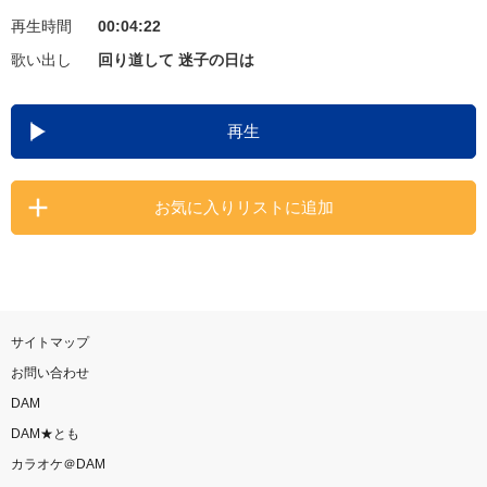
再生時間
00:04:22
お知らせ
よくあるご質問
歌い出し
回り道して 迷子の日は
DAMの新曲・ランキングなど
再生
カラオケ最新情報をチェック！
お気に入りリストに追加
自宅でカラオケ歌い放題！
家族や友達と一緒に！練習にも！
サイトマップ
お問い合わせ
DAM
DAM★とも
カラオケ＠DAM