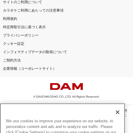
サイトのご利用について
カラオケご利用にあたっての注意事項
利用規約
特定商取引法に基づく表示
プライバシーポリシー
クッキー設定
インフォマティブデータの取得について
ご契約方法
企業情報（コーポレートサイト）
© DAIICHIKOSHO CO.,LTD. All Rights Reserved.
このサイトに掲載されている一切の文章・画像・写真・動画・音声等を、手段や形態
を問わず、著作権法の定める範囲を超えて無断で複製、転載、ファイル化などするこ
とを禁じます。
We use cookies to improve your experience on our website, to
personalize content and ads and to analyze our traffic. Please
楽曲及びコンテンツは、機種によりご利用いただけない場合があります。
click [Cookie Settings] to customize your cookie settings on our
楽曲及びコンテンツの配信日、配信内容が変更になる場合があります。