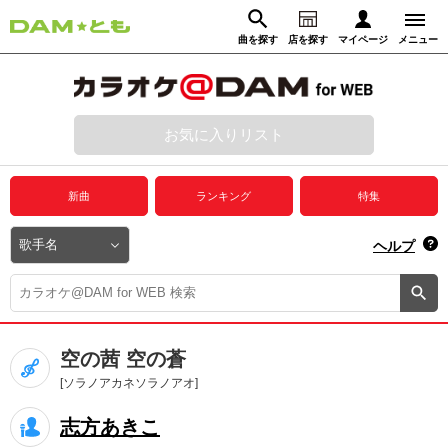
曲を探す
店を探す
マイページ
メニュー
ログイン
マイページ
お気に入りリスト
動画からさがす
録音からさがす
プレミアムサービス
新曲
ランキング
特集
DAM★とも動画
閉じる
ヘルプ
DAM★とも録音
カラオケ＠DAM
空の茜 空の蒼
ユーザー検索
[ソラノアカネソラノアオ]
志方あきこ
キャンペーン