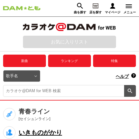
曲を探す
店を探す
マイページ
メニュー
ログイン
マイページ
お気に入りリスト
動画からさがす
録音からさがす
プレミアムサービス
新曲
ランキング
特集
DAM★とも動画
閉じる
ヘルプ
DAM★とも録音
カラオケ＠DAM
青春ライン
ユーザー検索
[セイシュンライン]
いきものがかり
キャンペーン