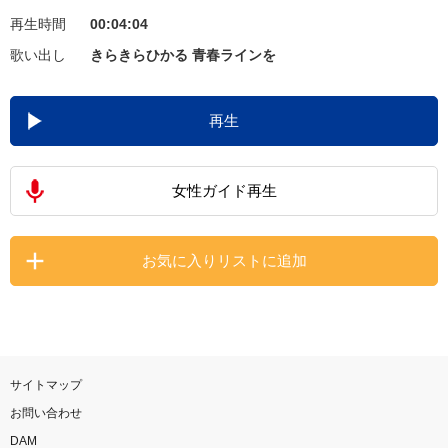
再生時間
00:04:04
お知らせ
よくあるご質問
歌い出し
きらきらひかる 青春ラインを
DAMの新曲・ランキングなど
再生
カラオケ最新情報をチェック！
女性ガイド再生
自宅でカラオケ歌い放題！
お気に入りリストに追加
家族や友達と一緒に！練習にも！
サイトマップ
お問い合わせ
DAM