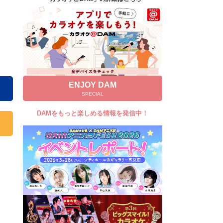
キャンペーン
お知らせ
よくあるご質問
DAMの新曲・ランキングなど
カラオケ最新情報をチェック！
ENJOY DAM
SPECIAL
DAMをもっと楽しめる情報を発信中！
自宅でカラオケ歌い放題！
家族や友達と一緒に！練習にも！