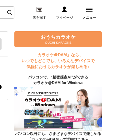
店を探す
マイページ
メニュー
ログイン
おうちカラオケ
OUCHI KARAOKE
マイページ
「カラオケ＠DAM」なら、
いつでもどこでも、いろんなデバイスで
プレミアムサービス
気軽におうちカラオケが楽しめる♪
パソコンで、“精密採点Ai”ができる
DAM★とも動画
カラオケ@DAM for Windows
DAM★とも録音
カラオケ＠DAM
ユーザー検索
パソコン以外にも、さまざまなデバイスで楽しめる
「カラオケ@DAM」の詳細はこちら