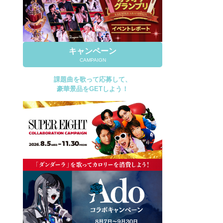
キャンペーン
CAMPAIGN
課題曲を歌って応募して、
豪華景品をGETしよう！