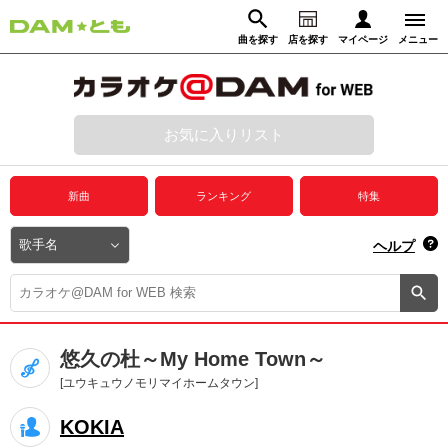
曲を探す
店を探す
マイページ
メニュー
ログイン
マイページ
お気に入りリスト
動画からさがす
録音からさがす
プレミアムサービス
新曲
ランキング
特集
DAM★とも動画
閉じる
ヘルプ
DAM★とも録音
カラオケ＠DAM
悠久の杜～My Home Town～
ユーザー検索
[ユウキュウノモリマイホームタウン]
KOKIA
キャンペーン