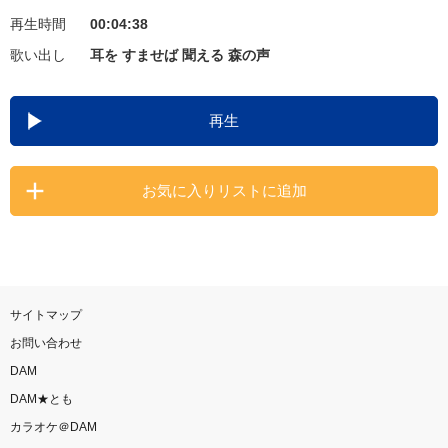
再生時間
00:04:38
お知らせ
よくあるご質問
歌い出し
耳を すませば 聞える 森の声
DAMの新曲・ランキングなど
再生
カラオケ最新情報をチェック！
お気に入りリストに追加
自宅でカラオケ歌い放題！
家族や友達と一緒に！練習にも！
サイトマップ
お問い合わせ
DAM
DAM★とも
カラオケ＠DAM