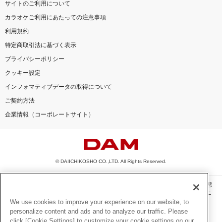
サイトのご利用について
カラオケご利用にあたっての注意事項
利用規約
特定商取引法に基づく表示
プライバシーポリシー
クッキー設定
インフォマティブデータの取得について
ご契約方法
企業情報（コーポレートサイト）
© DAIICHIKOSHO CO.,LTD. All Rights Reserved.
このサイトに掲載されている一切の文章・画像・写真・動画・音声等を、手段や形態
を問わず、著作権法の定める範囲を超えて無断で複製、転載、ファイル化などするこ
とを禁じます。
We use cookies to improve your experience on our website, to
personalize content and ads and to analyze our traffic. Please
楽曲及びコンテンツは、機種によりご利用いただけない場合があります。
click [Cookie Settings] to customize your cookie settings on our
楽曲及びコンテンツの配信日、配信内容が変更になる場合があります。